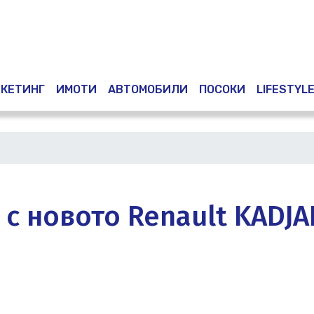
Премини
към
основното
съдържание
КЕТИНГ
ИМОТИ
АВТОМОБИЛИ
ПОСОКИ
LIFESTYL
с новото Renault KADJA