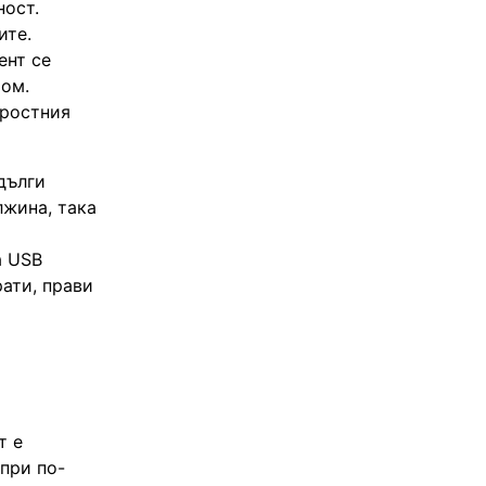
ност.
ите.
ент се
ром.
оростния
дълги
лжина, така
а USB
рати, прави
т е
 при по-