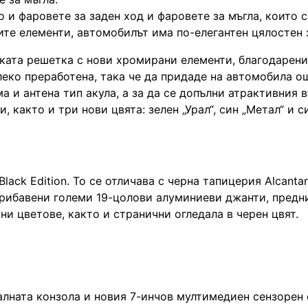
 и фаровете за заден ход и фаровете за мъгла, които с
ните елементи, автомобилът има по-елегантен цялостен
оката решетка с нови хромирани елементи, благодарени
леко преработена, така че да придаде на автомобила о
а и антена тип акула, а за да се допълни атрактивния 
, както и три нови цвята: зелен „Урал“, син „Метал“ и с
ack Edition. То се отличава с черна тапицерия Alcantar
прибавени големи 19-цолови алуминиеви джанти, предн
ни цветове, както и странични огледала в черен цвят.
алната конзола и новия 7-инчов мултимедиен сензорен 