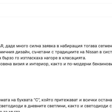
AR, даде много силна заявка в набиращия тогава сегмен
мичния дизайн, съчетани с традициите на Nissan в сис
 бързо го изтласкаха нагоре в класацията.
новена визия и интериор, както и по-модерни бензинов
мата на буквата “C”, който притежават и всички остан
 светодиоди в дневните светлини, както и светодиоди с
е за мъгла.