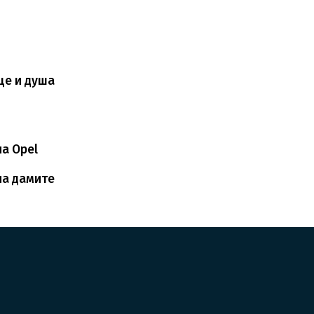
це и душа
на Opel
на дамите