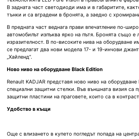
В задната част светодиоди има и в габаритите, както
тънки и са вградени в бронята, а заедно с хромира
В предната част веднага прави впечатление по-шир
автомобилът изпъква ярко на пътя. Бронята също е 
изразителност. В по-високите нива на оборудване им
се предлагат два нови модела 17- и 19-инчови джанти
„Хайленд“.
Ново ниво на оборудване Black Edition
Renault KADJAR представя ново ниво на оборудване Bl
специални защитни стелки. Във външната визия са 
защитни пластини на праговете, които са в контраст
Удобство в къщи
Още с влизането в купето погледът попада на центр