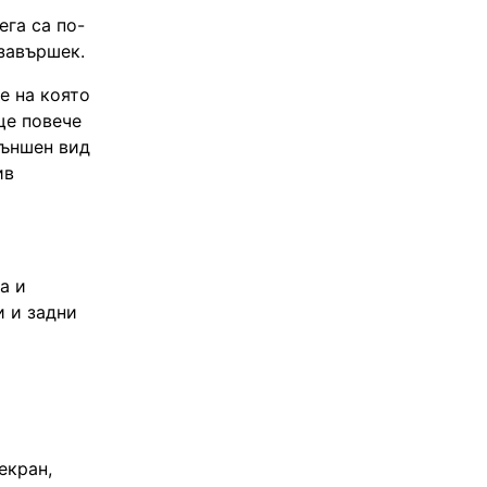
ега са по-
 завършек.
е на която
ще повече
външен вид
ив
a и
и и задни
екран,