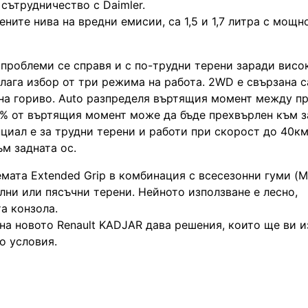
сътрудничество с Daimler.
ните нива на вредни емисии, са 1,5 и 1,7 литра с мощн
 проблеми се справя и с по-трудни терени заради висо
лага избор от три режима на работа. 2WD е свързана с
на гориво. Auto разпределя въртящия момент между пр
0% от въртящия момент може да бъде прехвърлен към з
циал е за трудни терени и работи при скорост до 40км
м задната ос.
мата Extended Grip в комбинация с всесезонни гуми (
ни или пясъчни терени. Нейното използване е лесно,
а конзола.
дна новото Renault KADJAR дава решения, които ще ви и
о условия.