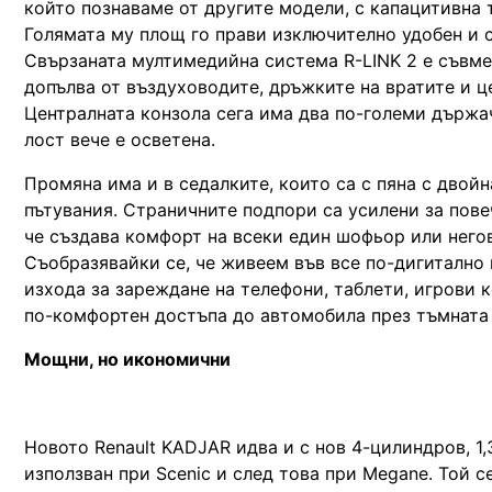
който познаваме от другите модели, с капацитивна 
Голямата му площ го прави изключително удобен и с
Свързаната мултимедийна система R-LINK 2 е съвмес
допълва от въздуховодите, дръжките на вратите и ц
Централната конзола сега има два по-големи държа
лост вече е осветена.
Промяна има и в седалките, които са с пяна с двой
пътувания. Страничните подпори са усилени за пове
че създава комфорт на всеки един шофьор или негов
Съобразявайки се, че живеем във все по-дигитално 
изхода за зареждане на телефони, таблети, игрови к
по-комфортен достъпа до автомобила през тъмната
Мощни, но икономични
Новото Renault KADJAR идва и с нов 4-цилиндров, 1,
използван при Scenic и след това при Megane. Той 