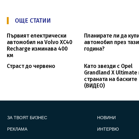
ОЩЕ СТАТИИ
Първият електрически
Планирате ли да куп
автомобил на Volvo XC40
автомобил през таз
Recharge изминава 400
година?
км
Страст до червено
Като звезди с Opel
Grandland X Ultimate 
страната на баските
(ВИДЕО)
FOOTER_STATII
ЗА ТВОЯТ БИЗНЕС
НОВИНИ
РЕКЛАМА
ИНТЕРВЮ