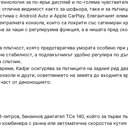
технология за по-ярък дисплей и по-голяма чувствител
 отлична видимост както за шофьора, така и за пътниц
тима с Android Auto и Apple CarPlay. Елегантният елем
ентралната конзола, които са покрити със сатиниран х
ча за чаши с регулируема функция, а в нишата пред ск
на плътност, която предотвратява умората особено при 
че стабилност, а подлакътникът удобно регулира по дъ
 спътник.
време, Kadjar осигурява за пътниците на задния ред дв
онзоли и други, осветлението на земята до входните в
 част от денонощието.
3-литров, бензинов двигател TCe 140, който за първи пъ
се комбинира с ръчна или автоматична скоростна кутия