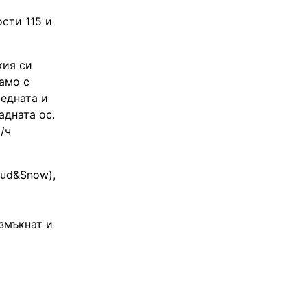
ости 115 и
кия си
амо с
едната и
адната ос.
/ч
Mud&Snow),
змъкнат и