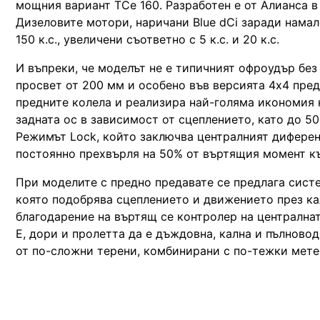
мощния вариант TCe 160. Разработен е от Алианса в 
Дизеловите мотори, наричани Blue dCi заради намале
150 к.с., увеличени съответно с 5 к.с. и 20 к.с.
И въпреки, че моделът не е типичният офроудър без
просвет от 200 мм и особено във версията 4х4 пред
предните колела и реализира най-голяма икономия 
задната ос в зависимост от сцеплението, като до 5
Режимът Lock, който заключва централният диферен
постоянно прехвърля на 50% от въртящия момент къ
При моделите с предно предавате се предлага систе
която подобрява сцеплението и движението през кал
благодарение на въртящ се контролер на централнат
Е, дори и пролетта да е дъждовна, кална и пълново
от по-сложни терени, комбинирани с по-тежки мете