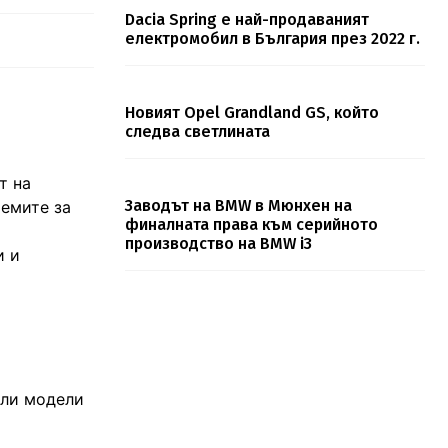
Dacia Spring e най-продаваният
електромобил в България през 2022 г.
Новият Opel Grandland GS, който
следва светлината
т на
Заводът на BMW в Мюнхен на
темите за
финалната права към серийното
производство на BMW i3
и и
али модели