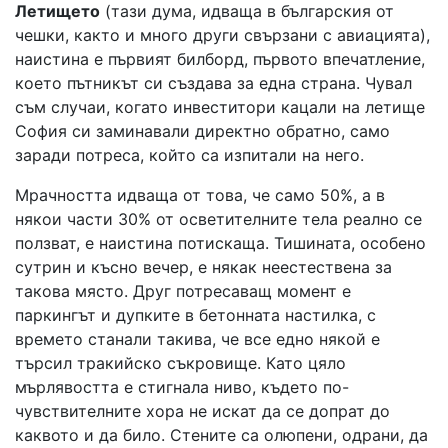
Летището
(тази дума, идваща в българския от
чешки, както и много други свързани с авиацията),
наистина е първият билборд, първото впечатление,
което пътникът си създава за една страна. Чувал
съм случаи, когато инвеститори кацали на летище
София си заминавали директно обратно, само
заради потреса, който са изпитали на него.
Мрачността идваща от това, че само 50%, а в
някои части 30% от осветителните тела реално се
ползват, е наистина потискаща. Тишината, особено
сутрин и късно вечер, е някак неестествена за
такова място. Друг потресаващ момент е
паркингът и дупките в бетонната настилка, с
времето станали такива, че все едно някой е
търсил тракийско съкровище. Като цяло
мърлявостта е стигнала ниво, където по-
чувствителните хора не искат да се допрат до
каквото и да било. Стените са олюпени, одрани, да