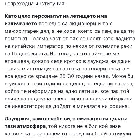
непреходна институция.
Като цяло персоналът на летището има
излъчването
все едно са акционери и то с
мажоритарен дял, а не хора, които са там, за да ти
помогнат. Голяма част от тях се носят като ладията
на китайски император по някоя от големите реки
на Поднебесната. Но това, което най-вече ме
втрещява, докато седя кротко в лаунджа на джин
тоник, е интонацията на гласа на говорителката -
все едно се връщаме 25-30 години назад. Може би
в уискито тези години се ценят, но едва ли в гласа,
който те информира на едно летище, все пак той
влияе на подсъзнаталено ниво на всички объркали
се инвеститори да дойдат в миналата ни родина.
Лаунджът, сам по себе си, е еманация на цялата
тази атмосфера,
той никога не е бил кой знае
какво - като започнем от оскъдния брой артикули