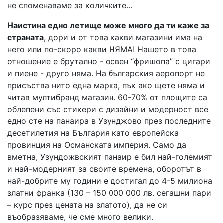
не споменаваме за количките…
Наистина едно летище може много да ти каже за
страната
, дори и от това какви магазини има на
него или по-скоро какви НЯМА! Нашето в това
отношение е брутално - освен “фришопа” с цигари
и пиене - друго няма. На българския аеропорт не
присъства нито една марка, пък ако щете няма и
читав мултибранд магазин. 60-70% от площите са
облепени със стикери с дизайни и модерност все
едно сте на панаира в Узунджово през последните
десетилетия на България като европейска
провинция на Османската империя. Само да
вметна, Узундожвският панаир е бил най-големият
и най-модерният за своите времена, оборотът в
най-добрите му години е достигал до 4-5 милиона
златни франка (130 – 150 000 000 лв. сегашни пари
– курс през цената на златото), да не си
въобразяваме, че сме много велики.