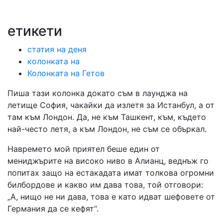
етикети
статия на деня
колонката на
Колонката на Гетов
Пиша тази колонка докато съм в лаунджа на
летище София, чакайки да излетя за Истанбул, а от
там към Лондон. Да, не към Ташкент, към, където
най-често летя, а към Лондон, не съм се объркал.
Навремето мой приятел беше един от
мениджърите на високо ниво в Алианц, веднъж го
попитах защо на естакадата имат толкова огромни
билбордове и какво им дава това, той отговори:
„А, нищо не ни дава, това е като идват шефовете от
Германия да се кефят“.