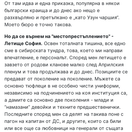
От там идва и една приказка, популярна в някои
български краища и до днес ако нещо е
разхвърляно и претъпкано е „като Узун чаршия“.
Моето бюро е точно такова.
Но да се върнем на "местопрестъплението" -
Летище София.
Освен тоталната тишина, все едно
сме в сибирската тундра, това, което ми направи
впечатление, е персоналът. Според мен летището е
завзето от родови кланове малко след Априлския
пленум и това продължава и до днес. Позициите се
предават от поколение на поколение. Мъжете са
основно тюфлеци в не особено чисти униформи,
независимо на подчинението на коя институция са,
а дамите са основно две поколения - млади и
“намазани” девойки и техните предшественички.
Последните според мен са делят на такива поне с
пагон на капитан от ДС, и другите, които са били
или все още са любовници на генерали от същата