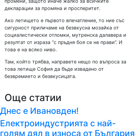
промени, защото иначе жалко за всичките
декларации за промяна и просперитет.
Ако летището е първото впечатление, то ние със
сигурност приличаме на безвкусна мозайка от
социалистически отломки, мутренска далавера и
резултат от израза “с пръдня боя се не прави”. И
това е на всяко ниво.
Там, който трябва, направете нещо по въпроса за
това летище София да бъде извадено от
безвремието и безвкусицата.
Още статии
Днес е Ивановден!
Електроиндустрията с най-
голям дял в износа от България