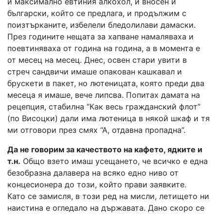
и максимално евтиния алкохол, и вносен и
български, който се предлага, и продължим с
поизтърканите, избелели бледолилави дамаски.
През годините нещата за хапване намаляваха и
поевтиняваха от година на година, а в момента е
от месец на месец. Днес, освен стари увити в
стреч сандвичи имаше опакован кашкавал и
брускети в пакет, но лютеницата, която преди два
месеца я имаше, вече липсва. Попитах дамата на
рецепция, стабилна “Как весь гражданский флот”
(по Висоцки) дали има лютеница в някой шкаф и тя
ми отговори през смях “А, отдавна пропадна”.
Да не говорим за качеството на кафето, ядките и
т.н.
Общо взето имаш усещането, че всичко е една
безобразна далавера на всяко едно ниво от
концесионера до този, който прави заявките.
Като се замисля, в този ред на мисли, летището ни
наистина е огледало на държавата. Дано скоро се