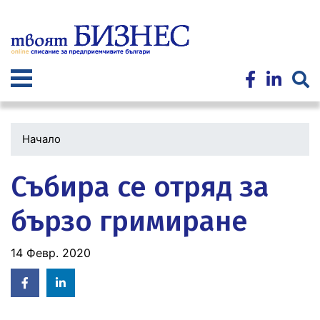
Премини
към
основното
съдържание
Начало
Събира се отряд за
бързо гримиране
14 Февр. 2020
Facebook
Linked
in