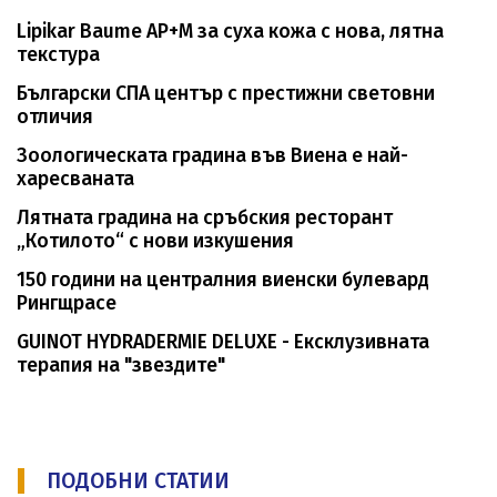
Lipikar Baume AP+M за суха кожа с нова, лятна
текстура
Български СПА център с престижни световни
отличия
Зоологическата градина във Виена е най-
харесваната
Лятната градина на сръбския ресторант
„Котилото“ с нови изкушения
150 години на централния виенски булевард
Рингщрасе
GUINOT HYDRADERMIE DELUXE - Ексклузивната
терапия на "звездите"
ПОДОБНИ СТАТИИ