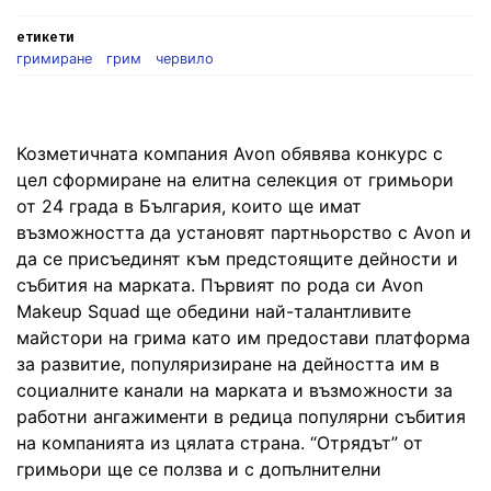
етикети
гримиране
грим
червило
Козметичната компания Avon обявява конкурс с
цел сформиране на елитна селекция от гримьори
от 24 града в България, които ще имат
възможността да установят партньорство с Avon и
да се присъединят към предстоящите дейности и
събития на марката. Първият по рода си Avon
Makeup Squad ще обедини най-талантливите
майстори на грима като им предостави платформа
за развитие, популяризиране на дейността им в
социалните канали на марката и възможности за
работни ангажименти в редица популярни събития
на компанията из цялата страна. “Отрядът” от
гримьори ще се ползва и с допълнителни