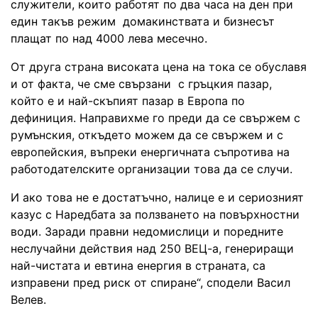
служители, които работят по два часа на ден при
един такъв режим домакинствата и бизнесът
плащат по над 4000 лева месечно.
От друга страна високата цена на тока се обуславя
и от факта, че сме свързани с гръцкия пазар,
който е и най-скъпият пазар в Европа по
дефиниция. Направихме го преди да се свържем с
румънския, откъдето можем да се свържем и с
европейския, въпреки енергичната съпротива на
работодателските организации това да се случи.
И ако това не е достатъчно, налице е и сериозният
казус с Наредбата за ползването на повърхностни
води. Заради правни недомислици и поредните
неслучайни действия над 250 ВЕЦ-а, генериращи
най-чистата и евтина енергия в страната, са
изправени пред риск от спиране“, сподели Васил
Велев.