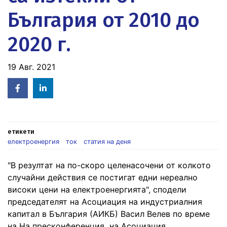
България от 2010 до
2020 г.
19 Авг. 2021
Facebook
Linked
in
етикети
електроенергия
ток
статия на деня
"В резултат на по-скоро целенасочени от колкото
случайни действия се постигат едни нереално
високи цени на електроенергията", сподели
председателят на Асоциация на индустриалния
капитал в България (АИКБ) Васил Велев по време
на На пресконференция на Асоциация