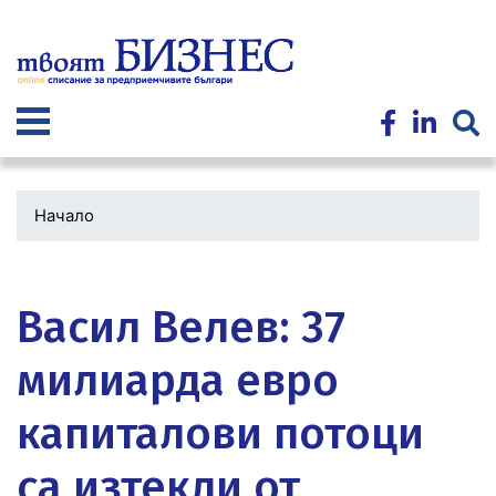
Премини
към
основното
съдържание
Начало
Водеща
снимка
Васил Велев: 37
милиарда евро
капиталови потоци
са изтекли от