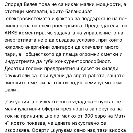
Според Велев това не са никак малки мощности, а
стотици мегавати, които балансират
електросистемата и фактор за поддържане на по-
ниска цена на електроенергията. Председателят на
АИКБ коментира, че задачата на управлението на
енергетиката не е да създава условия, при които
няколко енергийни олигарси да спечелят много
пари, а обществото да плаща огромни сметки и
индустрията да губи конкурентоспособност.
Десетки големи предприятия и десетки хиляди
служители са принудени да спрат работа, защото
високите сметки за ток ги водят неминуемо към
фалит.
„Ситуацията е изкуствено създадена – пускат се
манипулативни оферти през нощта за покупка на
ток на принципа „не по-малко от 300 евро на Мвт/
ч“, което показва, че цената изкуствено се
изкривява. Оферти „купувам само над тази висока