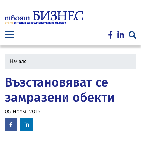
Премини
към
основното
съдържание
Начало
Възстановяват се
замразени обекти
05 Ноем. 2015
Facebook
Linked
in