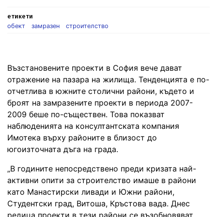
етикети
обект
замразен
строителство
Възстановените проекти в София вече дават
отражение на пазара на жилища. Тенденцията е по-
отчетлива в южните столични райони, където и
броят на замразените проекти в периода 2007-
2009 беше по-съществен. Това показват
наблюденията на консултантската компания
Имотека върху районите в близост до
югоизточната дъга на града.
„В годините непосредствено преди кризата най-
активни опити за строителство имаше в райони
като Манастирски ливади и Южни райони,
Студентски град, Витоша, Кръстова вада. Днес
редица проекти в тези райони се възобновяват,