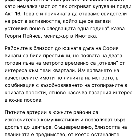
като немалка част от тях откриват купувачи преди
Акт 16. Това е и причината да ставаме свидетели
на ръст в активността, който ще се запази
устойчив поне в следващата една година”, казва
Георги Пейчев, мениджър в Имотека.
Районите в близост до южната дъга на София
винаги са били престижни, но появата на двата
готови лъча на метрото временно са „отнели” от
интереса към тези квартали. Изчерпването на
качествените имоти по линията на метрото, в
комбинация с възобновяването на стопираните в
кризата проекти, отново насочва пазарния интерес
в южна посока.
Пътните артерии в южните райони са
изключително комуникативни и позволяват бърз
достъп до центъра. Същевременно, близостта на
планината е предимство, от което останалите