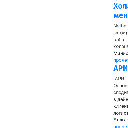
Хол
мен
Nethe
за фи
работ
холан
Минис
проче
АРИ
"АРИС
Основ
спеди
в дей
клиен
логист
Българ
проче