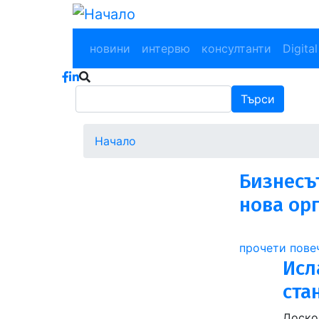
Премини
към
Main navigation
основното
новини
интервю
консултанти
Digital
съдържание
Търси
Търси
Начало
Бизнесъ
нова ор
прочети пове
Исл
ста
Доско