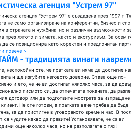
истическа агенция "Устрем 97"
ическа агенция "Устрем 97" е създадена през 1997 г. Т
ага не само организиране на конферентни, бизнес и сп
ия в страната и чужбина, но и различни възможности з
ка през лятото и зимата, както и екотуризъм. За осем 
а да се позиционира като коректен и предпочитан парт
ти повече >
ТАЙМ - традицията винаги наврем
те, неспокойни сте, че пратката ви няма да достигне н
иента и ще изгубите неговото доверие. Става още по-
нено и ето, че не ви достигат няколко часа, за да дов
сионално писмото си, да отпечатате поканата, да разпе
ния договор или да подготвите мострата за изпращане
клиент. Не сте готови, а пратката вече трябва да бъде
ена, за да пристигне в уговореното време и час. В пос
 се чудите какво да правите! Установявате, че са ви
дими още няколко часа, но не разполагате с тях!