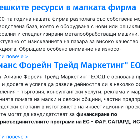
ешките ресурси в малката фирма
00-та година нашата фирма разполага със собствена м
водствена база, която е оборудвана с нови или рецикл
рсални и специализирани металообработващи машини. 
ктувано от изискванията на пазара за високо качество
кцията. Обръщаме особено внимание на износо-
ти повече >
ианс Форейн Трейд Маркетинг" Е
 "Алианс Форейн Трейд Маркетинг" ЕООД е основана п
. и досега е успяла да развие дейността си в няколко 
ления - търговия, консултантски услуги, реклама и мар
нията помага на малки и селски общини, частни предп
еделски стопани в изготвянето на инвестиционни проек
 те могат да кандидатстват за
финансиране по
рисъединителните програми на ЕС - ФАР, САПАРД, И
ти повече >