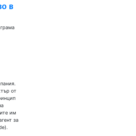
во в
ограма
пания.
ктър от
ринцип
на
ните им
агент за
e).