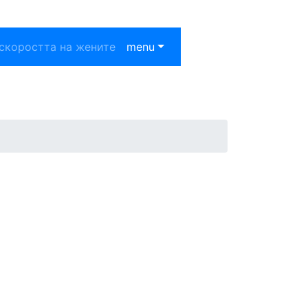
скоростта на жените
menu