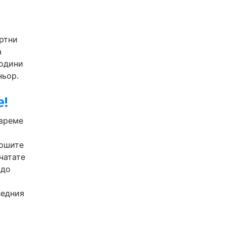
я
ортни
а
години
ньор.
е!
авреме
ършите
чатате
 до
ледния