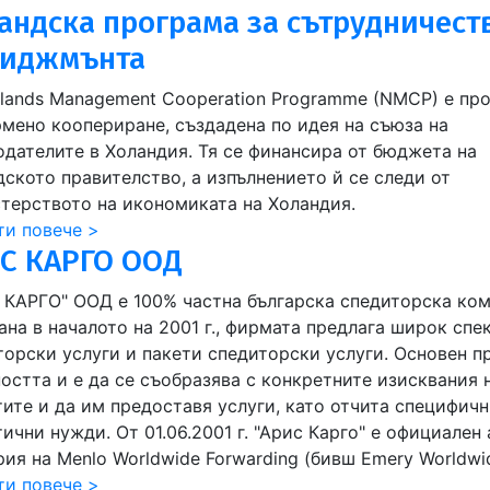
андска програма за сътрудничест
иджмънта
rlands Management Cooperation Programme (NMCP) е пр
рмено коопериране, създадена по идея на съюза на
одателите в Холандия. Тя се финансира от бюджета на
дското правителство, а изпълнението й се следи от
терството на икономиката на Холандия.
ти повече >
С КАРГО ООД
 КАРГО" ООД е 100% частна българска спедиторска ком
ана в началото на 2001 г., фирмата предлага широк спе
торски услуги и пакети спедиторски услуги. Основен п
ността и е да се съобразява с конкретните изисквания 
тите и да им предоставя услуги, като отчита специфич
ични нужди. От 01.06.2001 г. "Арис Карго" е официален 
ия на Menlo Worldwide Forwarding (бивш Emery Worldwid
ти повече >