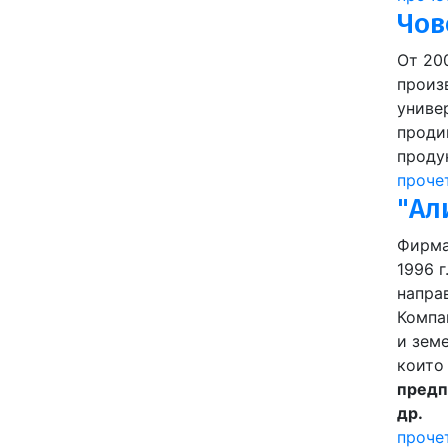
Чов
От 20
произ
униве
проди
проду
проче
"Ал
Фирма
1996 г
направ
Компа
и зем
които
предп
др.
проче