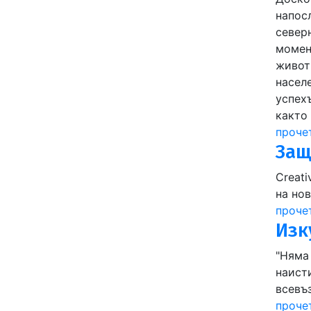
напос
северн
момен
живот
населе
успех
както
проче
Защ
Creat
на но
проче
Изк
"Няма 
наист
всевъ
проче