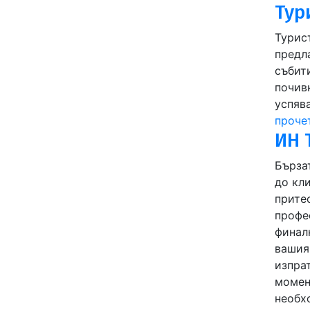
Тур
Турист
предл
събит
почив
успяв
проче
ИН 
Бърза
до кл
притес
профе
финал
вашия 
изпрат
момент
необхо