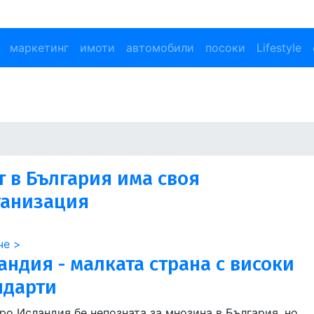
маркетинг
имоти
автомобили
посоки
Lifestyle
т в България има своя
ганизация
че >
андия - малката страна с високи
ндарти
ро Исландия бе непозната за мнозина в България, но