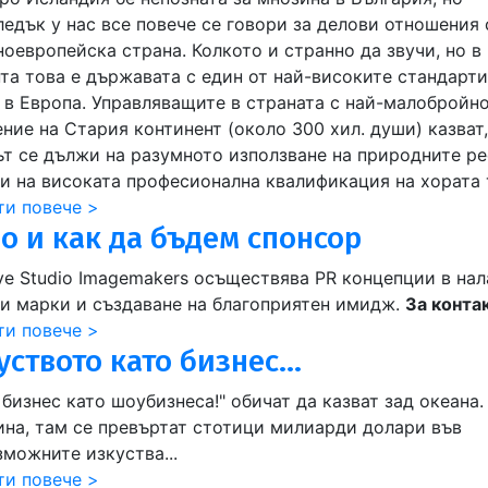
ледък у нас все повече се говори за делови отношения 
оевропейска страна. Колкото и странно да звучи, но в
та това е държавата с един от най-високите стандарти
 в Европа. Управляващите в страната с най-малобройн
ние на Стария континент (около 300 хил. души) казват,
ът се дължи на разумното използване на природните ре
 и на високата професионална квалификация на хората 
ти повече >
о и как да бъдем спонсор
ive Studio Imagemakers осъществява PR концепции в нал
ви марки и създаване на благоприятен имидж.
За конта
ти повече >
уството като бизнес...
бизнес като шоубизнеса!" обичат да казват зад океана.
ина, там се превъртат стотици милиарди долари във
зможните изкуства...
ти повече >