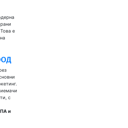
одерна
ирани
Това е
 на
ООД
рез
основни
кетинг.
риемачи
ти, с
СПА и