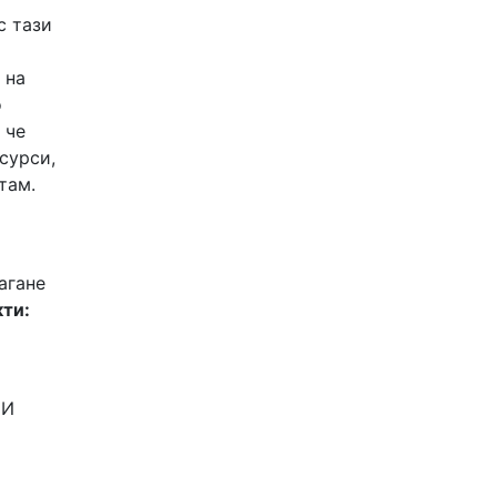
с тази
 на
о
 че
сурси,
там.
агане
кти:
 И