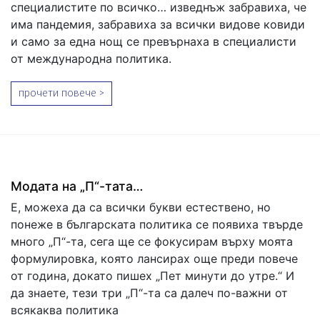
специалистите по всичко… изведнъж забравиха, че
има пандемия, забравиха за всички видове ковиди
и само за една нощ се превърнаха в специалисти
от международна политика.
прочети повече >
Модата на „П“-тата…
Е, можеха да са всички букви естествено, но
понеже в българската политика се появиха твърде
много „П“-та, сега ще се фокусирам върху моята
формулировка, която лансирах още преди повече
от година, докато пишех „Пет минути до утре.“ И
да знаете, тези три „П“-та са далеч по-важни от
всякаква политика