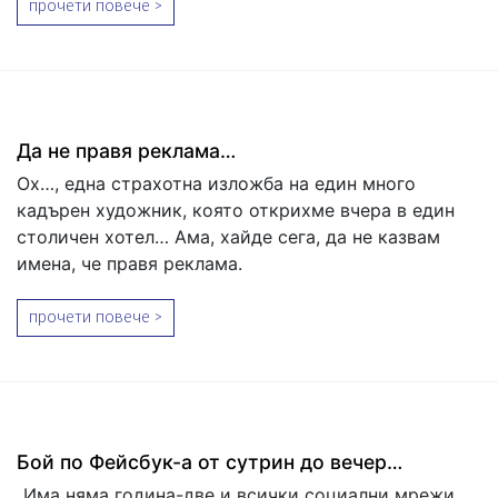
прочети повече >
Да не правя реклама…
Ох…, една страхотна изложба на един много
кадърен художник, която открихме вчера в един
столичен хотел… Ама, хайде сега, да не казвам
имена, че правя реклама.
прочети повече >
Бой по Фейсбук-а от сутрин до вечер…
„Има няма година-две и всички социални мрежи