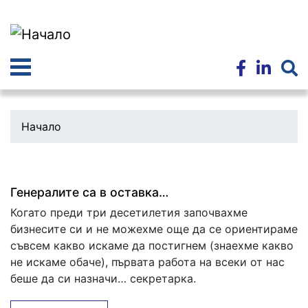
Премини
към
основното
съдържание
Начало
Генералите са в оставка…
Когато преди три десетилетия започвахме
бизнесите си и не можехме още да се ориентираме
съвсем какво искаме да постигнем (знаехме какво
не искаме обаче), първата работа на всеки от нас
беше да си назначи… секретарка.