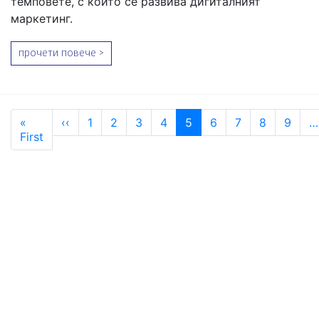
темповете, с които се развива дигиталният
маркетинг.
прочети повече >
Pagination
Previous page
«
‹‹
1
2
3
4
5
6
7
8
9
…
First page
First
ЗА ТВОЯТ БИЗНЕС