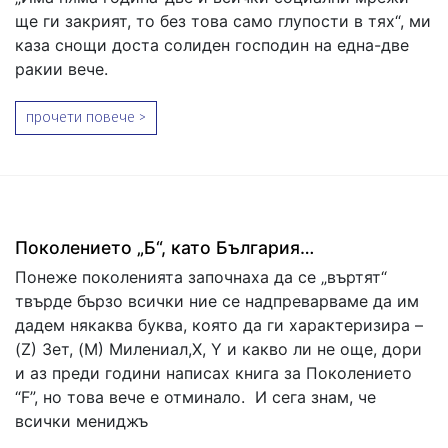
ще ги закрият, то без това само глупости в тях“, ми
каза снощи доста солиден господин на една-две
ракии вече.
прочети повече >
Поколението „Б“, като България…
Понеже поколенията започнаха да се „въртят“
твърде бързо всички ние се надпреварваме да им
дадем някаква буква, която да ги характеризира –
(Z) Зет, (M) Милениал,X, Y и какво ли не още, дори
и аз преди години написах книга за Поколението
“F”, но това вече е отминало. И сега знам, че
всички мениджъ