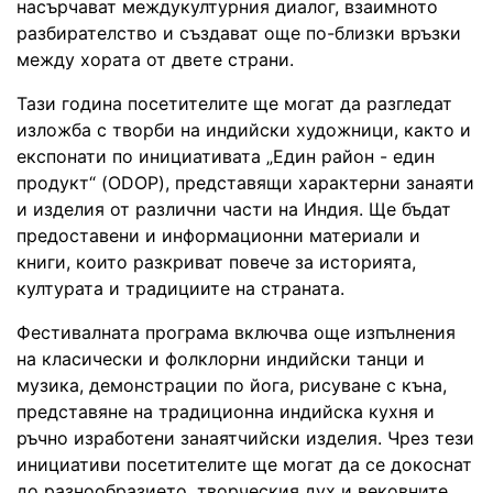
насърчават междукултурния диалог, взаимното
разбирателство и създават още по-близки връзки
между хората от двете страни.
Тази година посетителите ще могат да разгледат
изложба с творби на индийски художници, както и
експонати по инициативата „Един район - един
продукт“ (ODOP), представящи характерни занаяти
и изделия от различни части на Индия. Ще бъдат
предоставени и информационни материали и
книги, които разкриват повече за историята,
културата и традициите на страната.
Фестивалната програма включва още изпълнения
на класически и фолклорни индийски танци и
музика, демонстрации по йога, рисуване с къна,
представяне на традиционна индийска кухня и
ръчно изработени занаятчийски изделия. Чрез тези
инициативи посетителите ще могат да се докоснат
до разнообразието, творческия дух и вековните