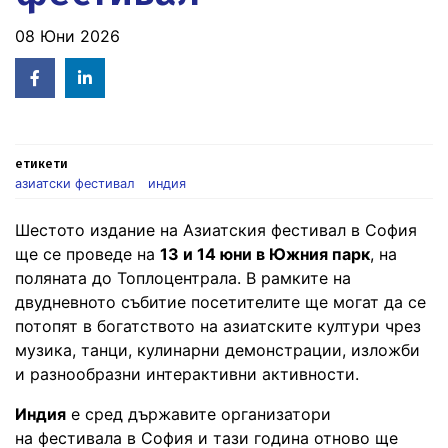
08 Юни 2026
Facebook
Linked
in
етикети
азиатски фестивал
индия
Шестото издание на Азиатския фестивал в София
ще се проведе на
13 и 14 юни в Южния парк
, на
поляната до Топлоцентрала. В рамките на
двудневното събитие посетителите ще могат да се
потопят в богатството на азиатските култури чрез
музика, танци, кулинарни демонстрации, изложби
и разнообразни интерактивни активности.
Индия
е сред държавите организатори
на фестивала в София и тази година отново ще