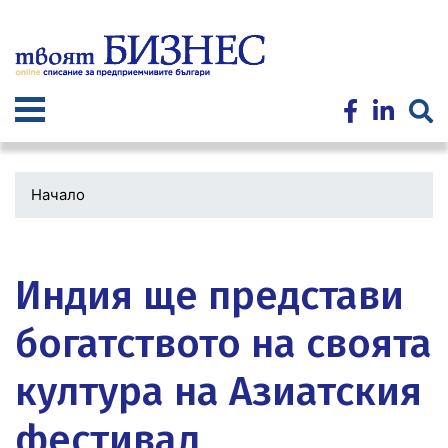
Премини
към
основното
съдържание
Начало
Водеща
снимка
Индия ще представи
богатството на своята
култура на Азиатския
фестивал