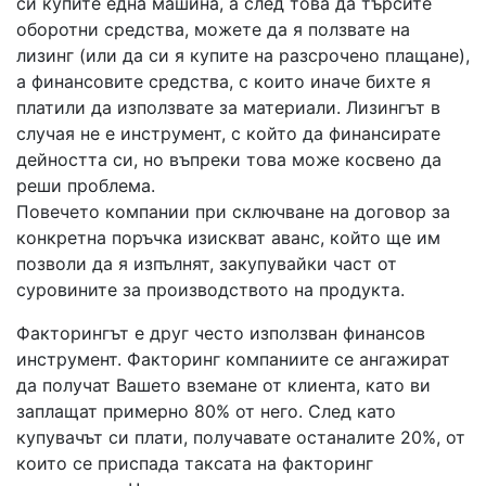
си купите една машина, а след това да търсите
оборотни средства, можете да я ползвате на
лизинг (или да си я купите на разсрочено плащане),
а финансовите средства, с които иначе бихте я
платили да използвате за материали. Лизингът в
случая не е инструмент, с който да финансирате
дейността си, но въпреки това може косвено да
реши проблема.
Повечето компании при сключване на договор за
конкретна поръчка изискват аванс, който ще им
позволи да я изпълнят, закупувайки част от
суровините за производството на продукта.
Факторингът е друг често използван финансов
инструмент. Факторинг компаниите се ангажират
да получат Вашето вземане от клиента, като ви
заплащат примерно 80% от него. След като
купувачът си плати, получавате останалите 20%, от
които се приспада таксата на факторинг