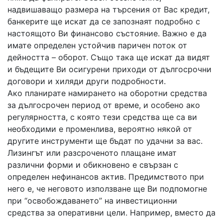
надвишаващо размера на търсения от Вас кредит,
банкерите ще искат да се запознаят подробно с
настоящото Ви финансово състояние. Важно е да
имате определен устойчив паричен поток от
дейността – оборот. Също така ще искат да видят
и бъдещите Ви осигурени приходи от дългосрочни
договори и хиляди други подробности.
Ако планирате намирането на оборотни средства
за дългосрочен период от време, и особено ако
регулярността, с която тези средства ще са ви
необходими е променлива, вероятно някой от
другите инструменти ще бъдат по удачни за вас.
Лизингът или разсроченото плащане имат
различни форми и обикновено е свързан с
определен нефинансов актив. Предимството при
него е, че неговото използване ще Ви подпомогне
при “освобождаването” на инвестиционни
средства за оперативни цели. Например, вместо да