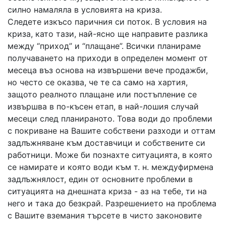
силно намаляла в условията на криза.
Следете изкъсо паричния си поток. В условия на
криза, като тази, най-ясно ще направите разлика
между “приход” и “плащане”. Всички планираме
получаването на приходи в определен момент от
месеца въз основа на извършени вече продажби,
но често се оказва, че те са само на хартия,
защото реалното плащане или постъпление се
извършва в по-късен етап, в най-лошия случай
месеци след планираното. Това води до проблеми
с покриване на Вашите собствени разходи и оттам
задлъжняване към доставчици и собствените си
работници. Може би познахте ситуацията, в която
се намирате и която води към т. н. междуфирмена
задлъжнялост, един от основните проблеми в
ситуацията на днешната криза - аз на тебе, ти на
него и така до безкрай. Разрешението на проблема
с Вашите вземания търсете в чисто законовите