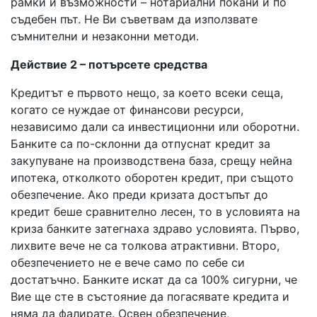
рамки и възможности – нотариални покани и по
съдебен път. Не Ви съветвам да използвате
съмнителни и незаконни методи.
Действие 2 – потърсете средства
Кредитът е първото нещо, за което всеки сеща,
когато се нуждае от финансови ресурси,
независимо дали са инвестиционни или оборотни.
Банките са по-склонни да отпуснат кредит за
закупуване на производствена база, срещу нейна
ипотека, отколкото оборотен кредит, при същото
обезпечение. Ако преди кризата достъпът до
кредит беше сравнително лесен, то в условията на
криза банките затегнаха здраво условията. Първо,
лихвите вече не са толкова атрактивни. Второ,
обезпечението не е вече само по себе си
достатъчно. Банките искат да са 100% сигурни, че
Вие ще сте в състояние да погасявате кредита и
няма да фалирате. Освен обезпечение,