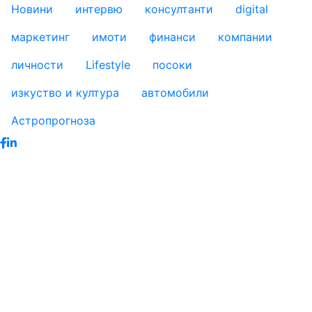
footer_statii
Новини
интервю
консултанти
digital
маркетинг
имоти
финанси
компании
личности
Lifestyle
посоки
изкуство и култура
автомобили
Астропрогноза