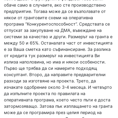
обаче само в случаите, ако сте производствено
предприятие. Тогава може да се възползвате от
някои от грантовите схеми на оперативна
програма “Конкурентоспособност”. Средствата се
отпускат за закупуване на ДМА, въвеждане на
системи за качество и други. Размерът на гранта е
между 50 и 65%. Останалата част от инвестицията
е за Ваша сметка като съфинансиране. За разлика
от кредита тук размерът на инвестицията Ви
излиза наполовина, но има и някои особености.
Първо ще трябва да си намерите подходящ
консултант. Второ, да направите предварителни
разходи за изготвяне на проекта. Трето, да
изчакате одобрение около 3-4 месеца. И четвърто
да изпълните проекта по правилата на
оперативната програма, което често пъти е доста
затормозяващо. Затова пък изплащането на гранта
може да се програмира през целия период на