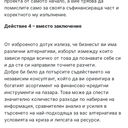
проекта от самото начало, а Вие трябва да
помислите само за своята съфинансираща част и
коректното му изпълнение.
Действие 4 – вместо заключение
От изброеното дотук излиза, че бизнесът ви има
различни алтернативи, изборът измежду които
зависи преди всичко от това да познавате себе си
и да сте си направили точните разчети.
Добре би било да потърсите съдействието на
независим консултант, който да ви ориентира в
богатият асортимент на финансово-кредитни
инструменти на пазара. Това може да спести
значително количество разходи по набиране на
информация, сравнителен анализ и усилия в
търсенето на най-подходяща за вас алтернатива в
условията на криза и липсата на ресурси.