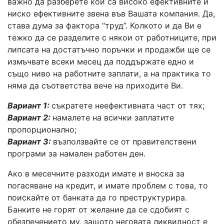
важно да разберете кои са високо ефективните и
ниско ефективните звена във Вашата компания. Да,
става дума за фактора “труд”. Колкото и да Ви е
тежко да се разделите с някои от работниците, при
липсата на достатъчно поръчки и продажби ще се
измъчвате всеки месец да поддържате едно и
също ниво на работните заплати, а на практика то
няма да съответства вече на приходите Ви.
Вариант 1:
съкратете неефективната част от тях;
Вариант 2:
намалете на всички заплатите
пропорционално;
Вариант 3:
възползвайте се от правителствени
програми за намален работен ден.
Ако в месечните разходи имате и вноска за
погасяване на кредит, и имате проблем с това, то
поискайте от банката да го преструктурира.
Банките не горят от желание да се сдобият с
обезпечението му, защото неговата ликвидност е