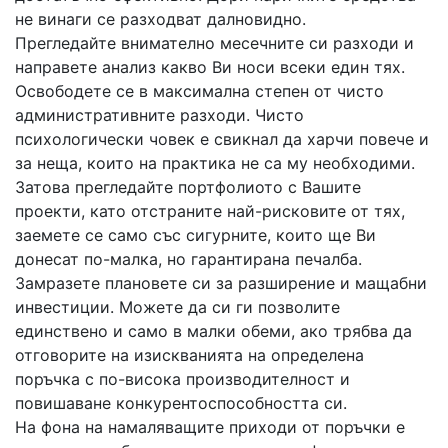
не винаги се разходват далновидно.
Прегледайте внимателно месечните си разходи и
направете анализ какво Ви носи всеки един тях.
Освободете се в максимална степен от чисто
административните разходи. Чисто
психологически човек е свикнал да харчи повече и
за неща, които на практика не са му необходими.
Затова прегледайте портфолиото с Вашите
проекти, като отстраните най-рисковите от тях,
заемете се само със сигурните, които ще Ви
донесат по-малка, но гарантирана печалба.
Замразете плановете си за разширение и мащабни
инвестиции. Можете да си ги позволите
единствено и само в малки обеми, ако трябва да
отговорите на изискванията на определена
поръчка с по-висока производителност и
повишаване конкурентоспособността си.
На фона на намаляващите приходи от поръчки е