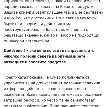
хоризонти се стесняват, а някои направо изчезват,
поради намаляло търсене на Вашите продукти,
Вашите клиенти бавят плащанията, а Вие съответно
и към Вашите доставчици. Но в такива моменти
бързите и енергични действия към
преструктуриране на Вашата компания са от
решаващо значение, както и избор на подходящи
финансови алтернативи.
Действие 1 - ако вече не сте го направили, ето
няколко полезни съвета да оптимизирате
разходите и спестите средства
Практиката показва, че близо половината от
управителите на дружества от различна величина
и сфера на дейност не знаят с какво точно
разполагат. Всяка компания притежава определени
вътрешни ресурси, но често те не се използват
достатъчно ефективно. Дори паричните средства