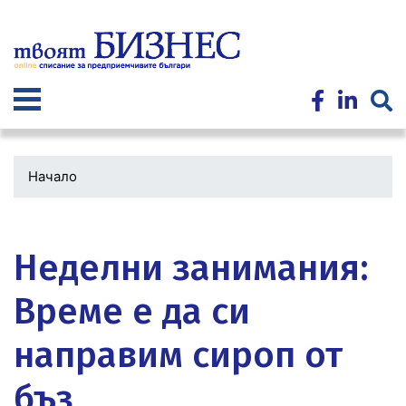
Премини
към
основното
съдържание
Начало
Водеща
снимка
Неделни занимания:
Време е да си
направим сироп от
бъз