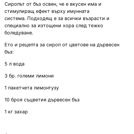
Сиропът от бъз освен, че е вкусен има и
стимулиращ ефект върху имунната
система. Подходящ е за всички възрасти и
специално за изтощени хора след тежко
боледуване.
Ето и рецепта за сироп от цветове на дървесен
бъз:
5 л вода
3 бр. големи лимони
1 пакетчета лимонтузу
10 броя съцветия дървесен бъз
1 кг захар