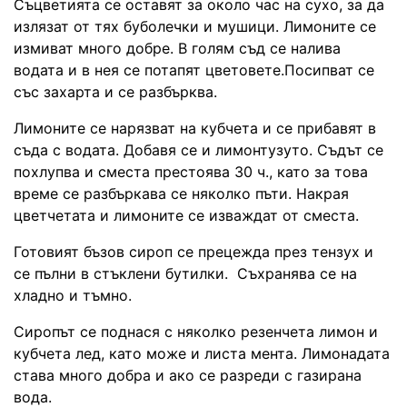
Съцветията се оставят за около час на сухо, за да
излязат от тях буболечки и мушици. Лимоните се
измиват много добре. В голям съд се налива
водата и в нея се потапят цветовете.Посипват се
със захарта и се разбърква.
Лимоните се нарязват на кубчета и се прибавят в
съда с водата. Добавя се и лимонтузуто. Съдът се
похлупва и сместа престоява 30 ч., като за това
време се разбъркава се няколко пъти. Накрая
цветчетата и лимоните се изваждат от сместа.
Готовият бъзов сироп се прецежда през тензух и
се пълни в стъклени бутилки. Съхранява се на
хладно и тъмно.
Сиропът се поднася с няколко резенчета лимон и
кубчета лед, като може и листа мента. Лимонадата
става много добра и ако се разреди с газирана
вода.