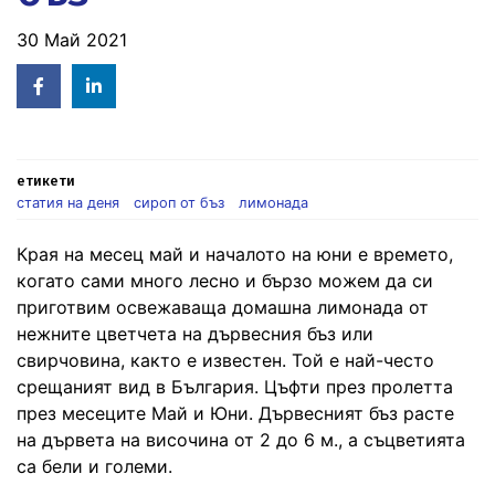
30 Май 2021
Facebook
Linked
in
етикети
статия на деня
сироп от бъз
лимонада
Края на месец май и началото на юни е времето,
когато сами много лесно и бързо можем да си
приготвим освежаваща домашна лимонада от
нежните цветчета на дървесния бъз или
свирчовина, както е известен. Той е най-често
срещаният вид в България. Цъфти през пролетта
през месеците Май и Юни. Дървесният бъз расте
на дървета на височина от 2 до 6 м., а съцветията
са бели и големи.