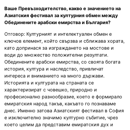
Ваше Превъзходителство, какво е значението на
Азиатския фестивал за културния обмен между
Обединените арабски емирства и България?
Отговор: Културният и интелектуален обмен е
ключов елемент, който свързва и сближава хората,
като допринася за изграждането на мостове и
води до множество положителни резултати.
Обединените арабски емирства, со своята богата
история, култура и наследство, привличат
интереса и вниманието на много държави.
Историята и културата на страната се
характеризират с човешко, природно и
професионално разнообразие, което е формирало
емиратския народ такъв, какъвто го познаваме
днес. Именно затова Азиатският фестивал в София
е изключително значимо културно събитие, чрез
което целим да представим емиратския дух и