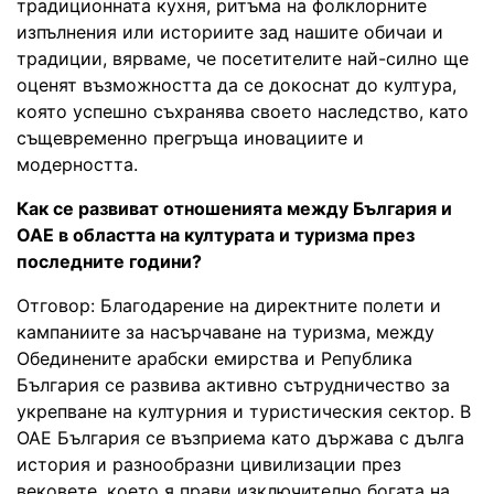
традиционната кухня, ритъма на фолклорните
изпълнения или историите зад нашите обичаи и
традиции, вярваме, че посетителите най-силно ще
оценят възможността да се докоснат до култура,
която успешно съхранява своето наследство, като
същевременно прегръща иновациите и
модерността.
Как се развиват отношенията между България и
ОАЕ в областта на културата и туризма през
последните години?
Отговор: Благодарение на директните полети и
кампаниите за насърчаване на туризма, между
Обединените арабски емирства и Република
България се развива активно сътрудничество за
укрепване на културния и туристическия сектор. В
ОАЕ България се възприема като държава с дълга
история и разнообразни цивилизации през
вековете, което я прави изключително богата на