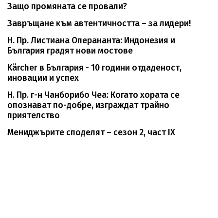
Защо промяната се провали?
Завръщане към автентичността – за лидери!
Н. Пр. Листиана Оперананта: Индонезия и
България градят нови мостове
Kärcher в България - 10 години отдаденост,
иновации и успех
Н. Пр. г-н Чанборибо Чеа: Когато хората се
опознават по-добре, изграждат трайно
приятелство
Мениджърите споделят – сезон 2, част IX