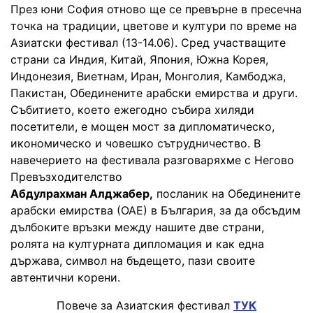
През юни София отново ще се превърне в пресечна
точка на традиции, цветове и култури по време на
Азиатски фестивал (13-14.06). Сред участващите
страни са Индия, Китай, Япония, Южна Корея,
Индонезия, Виетнам, Иран, Монголия, Камбоджа,
Пакистан, Обединените арабски емирства и други.
Събитието, което ежегодно събира хиляди
посетители, е мощен мост за дипломатическо,
икономическо и човешко сътрудничество. В
навечерието на фестивала разговаряхме с Негово
Превъзходителство
Абдулрахман Алджабер,
посланик на Обединените
арабски емирства (ОАЕ) в България, за да обсъдим
дълбоките връзки между нашите две страни,
ролята на културната дипломация и как една
държава, символ на бъдещето, пази своите
автентични корени.
Повече за Азиатския фестивал
ТУК