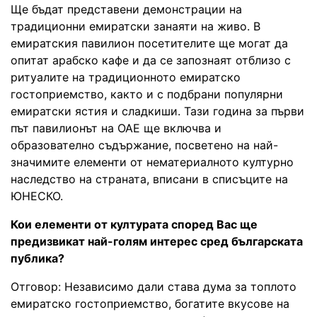
Ще бъдат представени демонстрации на
традиционни емиратски занаяти на живо. В
емиратския павилион посетителите ще могат да
опитат арабско кафе и да се запознаят отблизо с
ритуалите на традиционното емиратско
гостоприемство, както и с подбрани популярни
емиратски ястия и сладкиши. Тази година за първи
път павилионът на ОАЕ ще включва и
образователно съдържание, посветено на най-
значимите елементи от нематериалното културно
наследство на страната, вписани в списъците на
ЮНЕСКО.
Кои елементи от културата според Вас ще
предизвикат най-голям интерес сред българската
публика?
Отговор: Независимо дали става дума за топлото
емиратско гостоприемство, богатите вкусове на