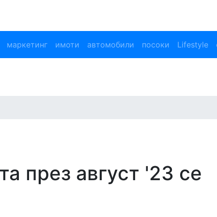
маркетинг
имоти
автомобили
посоки
Lifestyle
та през август '23 се