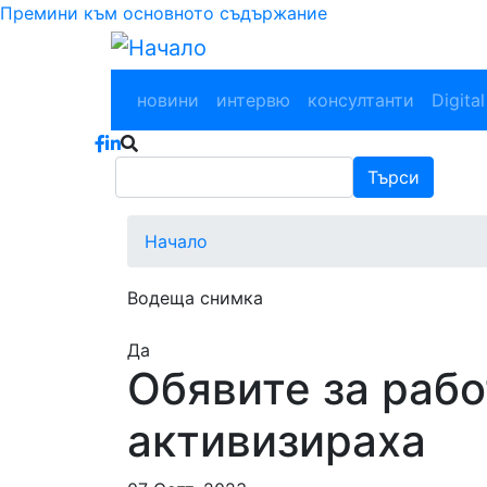
Премини към основното съдържание
Main navigation
новини
интервю
консултанти
Digital
Търси
Търси
Начало
Водеща снимка
Да
Обявите за рабо
активизираха