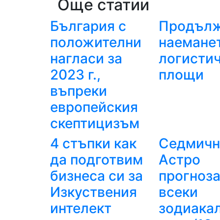
Още статии
България с
Продъл
положителни
наеманет
нагласи за
логисти
2023 г.,
площи
въпреки
европейския
скептицизъм
4 стъпки как
Седмичн
да подготвим
Астро
бизнеса си за
прогноза
Изкуствения
всеки
интелект
зодиака