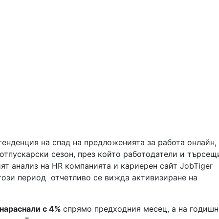
енденция на спад на предложенията за работа онлайн,
 отпускарски сезон, през който работодатели и търсещ
ят анализ на HR компанията и кариерен сайт JobTiger
 този период отчетливо се вижда активизиране на
а нараснали с 4%
спрямо предходния месец, а на годишн