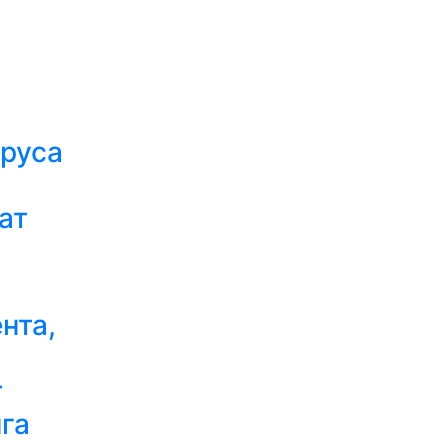
руса
ат
нта,
т
га