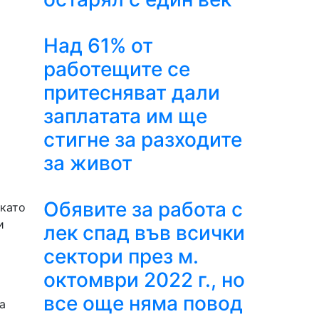
Над 61% от
работещите се
притесняват дали
заплатата им ще
стигне за разходите
за живот
Обявите за работа с
 като
и
лек спад във всички
сектори през м.
октомври 2022 г., но
все още няма повод
а