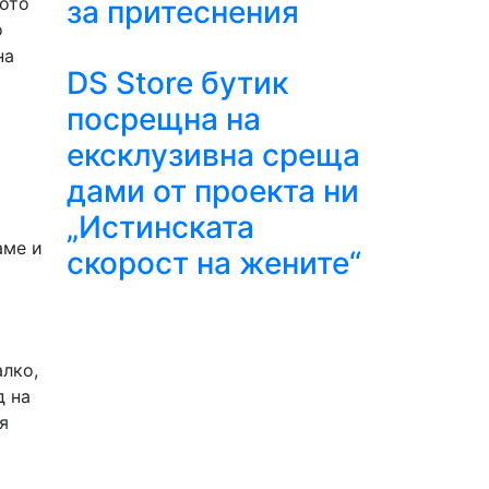
ното
за притеснения
о
на
DS Store бутик
посрещна на
ексклузивна среща
дами от проекта ни
„Истинската
аме и
скорост на жените“
алко,
д на
я