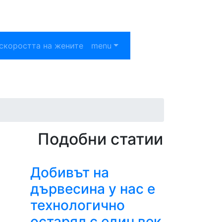
скоростта на жените
menu
Подобни статии
Добивът на
дървесина у нас е
технологично
остарял с един век