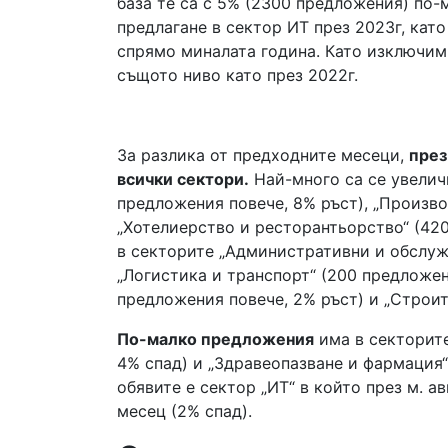
база те са с 5% (2300 предложения) по-
предлагане в сектор ИТ през 2023г, кат
спрямо миналата година. Като изключим 
същото ниво като през 2022г.
За разлика от предходните месеци,
през
всички сектори.
Най-много са се увелич
предложения повече, 8% ръст), „Произво
„Хотелиерство и ресторантьорство“ (420
в секторите „Административни и обслуж
„Логистика и транспорт“ (200 предложен
предложения повече, 2% ръст) и „Строит
По-малко предложения
има в секторите
4% спад) и „Здравеопазване и фармация“
обявите е сектор „ИТ“ в който през м. 
месец (2% спад).