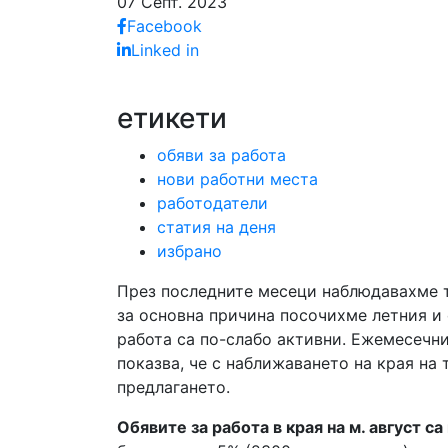
07 Септ. 2023
Facebook
Linked in
етикети
обяви за работа
нови работни места
работодатели
статия на деня
избрано
През последните месеци наблюдавахме т
за основна причина посочихме летния и
работа са по-слабо активни. Ежемесечни
показва, че с наближаването на края на
предлагането.
Обявите за работа в края на м. август с