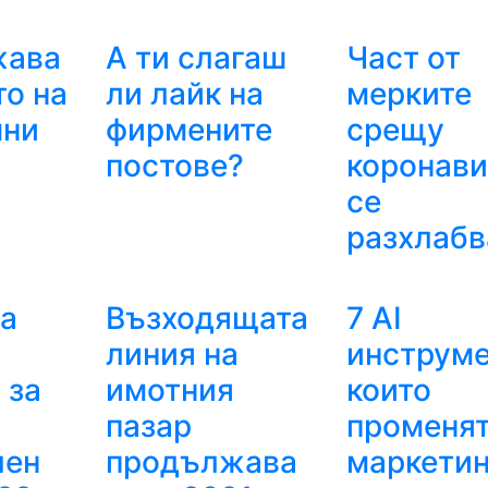
жава
А ти слагаш
Част от
о на
ли лайк на
мерките
чни
фирмените
срещу
постове?
коронави
се
разхлабв
а
Възходящата
7 AI
линия на
инструме
 за
имотния
които
пазар
променя
лен
продължава
маркетин