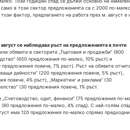
малко. Този годишен спад се дължи основно на намале
о само в този сектор предложенията са с 2000 по-малк
този фактор, предлагането на работа през м. август е 
 август се наблюдава ръст на предложенията в почти
или обявите в секторите „Търговия и продажби“ (800
дство“ (650 предложения по-малко, 10% ръст) и
 предложения повече, 7% ръст). Ръст на обявите отчит
ващи дейности“ (200 предложения повече, 5% ръст),
ия повече, 4% ръст), „Маркетинг и реклама“ (30
елство“ (30 предложения повече, 1% ръст.
 „Счетоводство, одит, финанси“ (75 предложения по-м
 (80 предложения по-малко, 4% спад). С най-голям спа
август има 120 предложения по-малко спрямо предходни