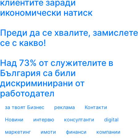
клиентите заради
икономически натиск
Преди да се хвалите, замислете
се с какво!
Над 73% от служителите в
България са били
дискриминирани от
работодател
за твоят Бизнес
реклама
Контакти
footer_statii
Новини
интервю
консултанти
digital
маркетинг
имоти
финанси
компании