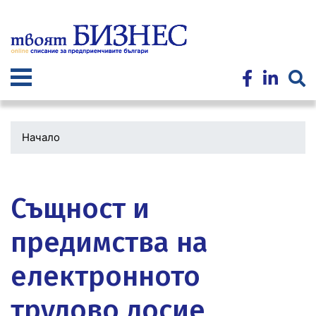
Премини
към
основното
съдържание
Начало
Водеща
снимка
Същност и
предимства на
електронното
трудово досие