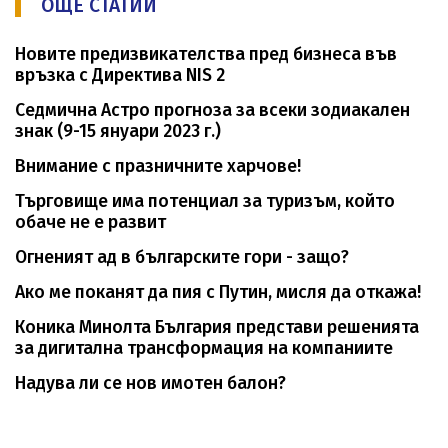
ОЩЕ СТАТИИ
Новите предизвикателства пред бизнеса във
връзка с Директива NIS 2
Седмична Астро прогноза за всеки зодиакален
знак (9-15 януари 2023 г.)
Внимание с празничните харчове!
Търговище има потенциал за туризъм, който
обаче не е развит
Огненият ад в българските гори - защо?
Ако ме поканят да пия с Путин, мисля да откажа!
Коника Минолта България представи решенията
за дигитална трансформация на компаниите
Надува ли се нов имотен балон?