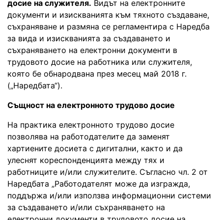
досие на служителя.
Видът на електронните
документи и изискванията към тяхното създаване,
съхраняване и размяна се регламентира с Наредба
за вида и изискванията за създаването и
съхраняването на електронни документи в
трудовото досие на работника или служителя,
която бе обнародвана през месец май 2018 г.
(„Наредбата“).
Същност на електронното трудово досие
На практика електронното трудово досие
позволява на работодателите да заменят
хартиените досиета с дигитални, както и да
улеснят кореспонденцията между тях и
работниците и/или служителите. Съгласно чл. 2 от
Наредбата „Работодателят може да изгражда,
поддържа и/или използва информационни системи
за създаването и/или съхраняването на
електронни документи в трудовото досие на