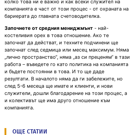
колко това ни е важно и как всеки служител на
компанията е част от този процес - от охраната на
бариерата до главната счетоводителка.
Започнете от средния мениджмънт
- най-
костеливия орех в това отношение. Ако те
започнат да действат, и техните подчинени ще
започнат след седмица или месец максимум. Няма
„лично пространство“, няма „аз си преценям“ в тази
работа – въведете го като политика на компанията
и бъдете постоянни в това. И то ще даде
резултати. В началото няма да ги забележите, но
след 5-6 месеца ще имате и клиенти, и нови
служители, дошли благодарение на този процес, а
и колективът ще има друго отношение към
компанията.
ОЩЕ СТАТИИ