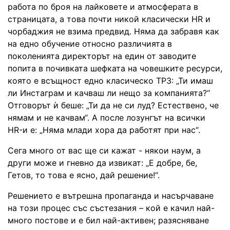
работа по броя на лайковете и атмосферата в
страницата, а това почти никой класически HR и
чорбаджия не взима предвид. Няма да забравя как
на едно обучение относно различията в
поколенията директорът на един от заводите
попита в почивката шефката на човешките ресурси,
която е всъщност едно класическо ТРЗ: „Ти имаш
ли Инстаграм и качваш ли нещо за компанията?“
Отговорът ѝ беше: „Ти да не си луд? Естествено, че
нямам и не качвам“. А после лозунгът на всички
HR-и е: „Няма млади хора да работят при нас“.
Сега много от вас ще си кажат - някои наум, а
други може и гневно да извикат: „Е добре, бе,
Гетов, то това е ясно, дай решение!“.
Решението е вътрешна пропаганда и насърчаване
на този процес със състезания – кой е качил най-
много постове и е бил най-активен; разясняване