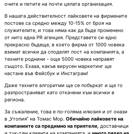
очите и петите на почти цялата организация.
В нашата действителност лайковете на фирмените
постове са средно между 10-15% от броя на
служителите, и това няма как да бъде променено
от нито една PR агенция. Представете си едно
прекрасно бъдеще, в което фирма от 1000 човека
вземат всички да споделят пост на компанията, а
техните роднини - още 5000 човека направят
същото. Ехааа, какъв вирусен маркетинг ще
настане във Фейсбук и Инстаграм!
Даже техните алгоритми ще се побъркат и ще го
разпространяват като откачени към всички в
региона.
За съжаление, това е по-голяма илюзия и от онази
в „Утопия“ на Томас Мор.
Обичайно лайковете на
компаниите са предимно на приятели,
доставчици
и тук-там клиенти на компанията, и
много рядко на