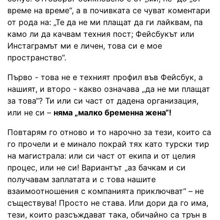
време на време“, а в почивката се чуват коментари
от рода на: „Те да не ми плащат да ги лайквам, па
камо ли да качвам техния пост; Фейсбукът или
Инстаграмът ми е личен, това си е мое
пространство“.
Първо - това не е техният профил във Фейсбук, а
нашият, и второ - какво означава „да не ми плащат
за това“? Ти или си част от дадена организация,
или не си –
няма „малко бременна жена“!
Повтарям го отново и то нарочно за тези, които са
го прочели и е минало покрай тях като турски тир
на магистрала: или си част от екипа и от целия
процес, или не си! Вариантът „аз бачкам и си
получавам заплатата и с това нашите
взаимоотношения с компанията приключват“ – не
съществува! Просто не става. Или дори да го има,
тези, които разсъждават така, обичайно са трън в