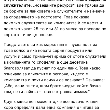
служителите.
„Човешките ресурси“, вие трябва да
се борите за лайковете на служителите и най-вече
за споделянето на постовете. Това показва
доколко служителите на компанията ѝ се кефят и
доколко чакат 25-то или 31-во число за превода по
картата - и нищо повече.
Представете си как маркетингът пуска пост за
това колко е яка новата серия продукти или
услуги и само трима–четирима от стоте служители
в компанията го споделят, а още десетина
благоволяват да пуснат по един лайк. Това какво
означава за клиентите в региона, където е
компанията и почти всички се познават? Означава:
„Абе, мани ги тия, щом братовчедът, който бачка
там, не ги лайква - това е страшна измама“.
Друг съществен момент е, че все повече млади
хора определят дали една компания е читава за