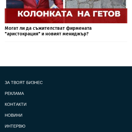
Могат ли да съжителстват фирмената
"аристокрация" и новият мениджър?
ЗА ТВОЯТ БИЗНЕС
РЕКЛАМА
КОНТАКТИ
FOOTER_STATII
НОВИНИ
ИНТЕРВЮ