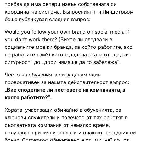
трябва да има репери извън собствената си
координатна система. Въпросният г-н Линдстрьом
беше публикувал следния въпрос:
Would you follow your own brand on social media if
you don’t work there? (Бихте ли следвали в
социалните мрежи бранда, за който работите, ако
не работите там?) като е дадена скала от „да, със
сигурност“ до „дори нямаше да го забележа“.
Често на обученията си задавам един
провокативен за нашата действителност въпрос:
„Вие споделяте ли постовете на компанията, в
която работите?“.
Хората, участващи обичайно в обученията, са
ключови служители и повечето от тях работят в
съответната компания от немалко време,
получават прилични заплати и очакват поредния си
бонус. Отговорът обикновено е от „ми, не“ до „от