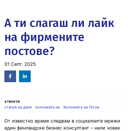
А ти слагаш ли лайк
на фирмените
постове?
01 Септ. 2025
Facebook
Linked
in
етикети
статия на деня
колонката на
Колонката на Гетов
От известно време следвам в социалните мрежи
един финландски бизнес консултант – нали човек