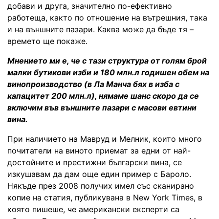
добави и друга, значително по-ефективно
работеща, както по отношение на вътрешния, така
и на външните пазари. Каква може да бъде тя –
времето ще покаже.
Мнението ми е, че с тази структура от голям брой
малки бутикови изби и 180 млн.л годишен обем на
винопроизводство (в Ла Манча бях в изба с
капацитет 200 млн.л), нямаме шанс скоро да се
включим във външните пазари с масови евтини
вина.
При наличието на Мавруд и Мелник, които много
почитатели на виното приемат за едни от най-
достойните и престижни български вина, се
изкушавам да дам още един пример с Бароло.
Някъде през 2008 получих имел със сканирано
копие на статия, публикувана в New York Times, в
която пишеше, че американски експерти са