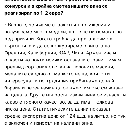
конкурси и в крайна сметка нашите вина се
реализират по 1-2 евро?
- Вярно е, че имаме страхотни постижения и
получаваме много медали, но те не ни помагат по
ред причини. Когато трябва да преговаряме с
търговците и да се конкурираме с вината на
Франция, Калифорния, ЮАР, Чили, Аржентина и
отчасти на почти всички останали страни - имам
предвид сортовия състав на лозовите масиви,
медалите са едно от малкото неща, които ги
интересуват и по традиция прибягваме до най-
бързия и лесен начин да се вместим със смъкване
на цената. Друг е въпросът какви вина се изнасят и
какво е тяхното качество, за да имат толкова
ниска цена. Статистическите данни показват
средна експортна цена от 1,24 щ.д. на литър, но тук
е включен и износът на наливни вина.