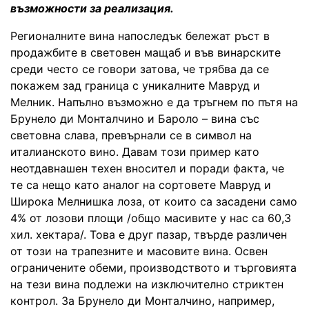
възможности за реализация.
Регионалните вина напоследък бележат ръст в
продажбите в световен мащаб и във винарските
среди често се говори затова, че трябва да се
покажем зад граница с уникалните Мавруд и
Мелник. Напълно възможно е да тръгнем по пътя на
Брунело ди Монталчино и Бароло – вина със
световна слава, превърнали се в символ на
италианското вино. Давам този пример като
неотдавнашен техен вносител и поради факта, че
те са нещо като аналог на сортовете Мавруд и
Широка Мелнишка лоза, от които са засадени само
4% от лозови площи /общо масивите у нас са 60,3
хил. хектара/. Това е друг пазар, твърде различен
от този на трапезните и масовите вина. Освен
ограничените обеми, производството и търговията
на тези вина подлежи на изключително стриктен
контрол. За Брунело ди Монталчино, например,