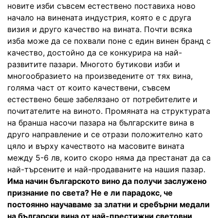
новите изби съвсем естествено поставиха ново
начало на винената индустрия, която е с друга
визия и друго качество на вината. Почти всяка
изба може да се похвали поне с един винен бранд с
качество, достойно да се конкурира на най-
развитите пазари. Многото бутикови изби и
многообразието на произведените от тях вина,
голяма част от които качествени, съвсем
естествено беше забелязано от потребителите и
почитателите на виното. Промяната на структурата
на бранша насочи пазара на българските вина в
друго направление и се отрази положително като
цяло и върху качеството на масовите вината
между 5-6 лв, които скоро няма да престанат да са
най-търсените и най-продаваните на нашия пазар.
Има начин българското вино да получи заслужено
признание по света? Не е ли парадокс, че
постоянно научаваме за златни и сребърни медали
на български вина от най-престижни световни