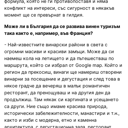
формула, която не ги противопоставя и няма
конфликт на интереси, със сигурност в някакъв
момент ще се превърнат в гилдия.
Може ли в България да се развива винен туризъм
така както е, например, във Франция?
- Най-известните винарски райони в света с
огромни масиви и красиви замъци. Може да си
наемеш кола на летището и да пътешестваш по
маршрута, който си избрал от Google map. Който и
регион да прекосиш, винаги ще намериш отворени
винарни за посещение и дегустация и след това в
някое градче да вечеряш в малък романтичен
ресторант, да пренощуваш и на другия ден да
продължиш. Там някак си картината и усещането
са други. Ние също имаме красива природа,
исторически забележителности, манастири и т.н.,
както и изби с модерна, етно и каменна
архитектура, с дегустационна зала, ресторант,