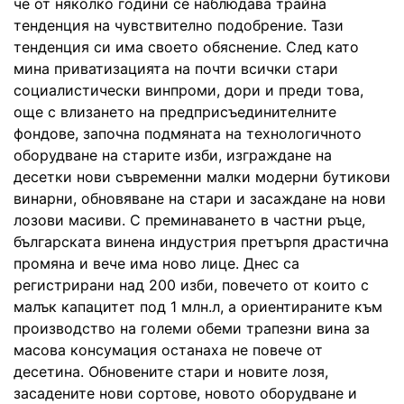
че от няколко години се наблюдава трайна
тенденция на чувствително подобрение. Тази
тенденция си има своето обяснение. След като
мина приватизацията на почти всички стари
социалистически винпроми, дори и преди това,
още с влизането на предприсъединителните
фондове, започна подмяната на технологичното
оборудване на старите изби, изграждане на
десетки нови съвременни малки модерни бутикови
винарни, обновяване на стари и засаждане на нови
лозови масиви. С преминаването в частни ръце,
българската винена индустрия претърпя драстична
промяна и вече има ново лице. Днес са
регистрирани над 200 изби, повечето от които с
малък капацитет под 1 млн.л, а ориентираните към
производство на големи обеми трапезни вина за
масова консумация останаха не повече от
десетина. Обновените стари и новите лозя,
засадените нови сортове, новото оборудване и