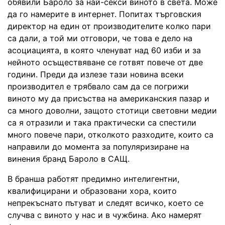
обявили Бароло за най-секси виното в света. Може
да го намерите в интернет. Попитах търговския
директор на един от производителите колко пари
са дали, а той ми отговори, че това е дело на
асоциацията, в която членуват над 60 изби и за
нейното осъществяване се готвят повече от две
години. Преди да излезе тази новина всеки
производител е трябвало сам да се погрижи
виното му да присъства на американския пазар и
са много доволни, защото стотици световни медии
са я отразили и така практически са спестили
много повече пари, отколкото разходите, които са
направили до момента за популяризиране на
винения бранд Бароло в САЩ.
В бранша работят предимно интелигентни,
квалифицирани и образовани хора, които
непрекъснато пътуват и следят всичко, което се
случва с виното у нас и в чужбина. Ако намерят