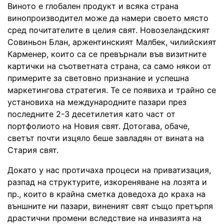
Виното е глобален продукт и всяка страна
винопроизводител може да намери своето място
сред почитателите в целия свят. Новозеландският
Совиньон Блан, аржентинският Малбек, чилийският
Карменер, които са се превърнали във визитните
картички на съответната страна, са само някои от
примерите за световно признание и успешна
маркетингова стратегия. Те се появиха и трайно се
установиха на международните пазари през
последните 2-3 десетилетия като част от
портфолиото на Новия свят. Дотогава, обаче,
светът почти изцяло беше завладян от вината на
Стария свят.
Докато у нас протичаха процеси на приватизация,
разпад на структурите, изкореняване на лозята и
пр., които в крайна сметка доведоха до краха на
външните ни пазари, виненият свят също претърпя
драстични промени вследствие на инвазията на