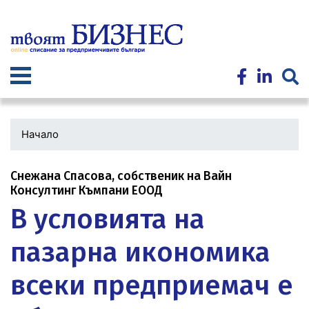
Премини
към
основното
съдържание
Начало
Снежана Спасова, собственик на Вайн
Консултинг Къмпани ЕООД
В условията на
пазарна икономика
всеки предприемач е