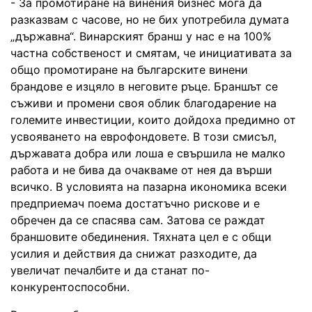
- За промотиране на винения бизнес мога да
разказвам с часове, но не бих употребила думата
„държавна“. Винарският бранш у нас е на 100%
частна собственост и смятам, че инициативата за
общо промотиране на българските винени
брандове е изцяло в неговите ръце. Браншът се
съживи и промени своя облик благодарение на
големите инвестиции, които дойдоха предимно от
усвояването на еврофондовете. В този смисъл,
държавата добра или лоша е свършила не малко
работа и не бива да очакваме от нея да върши
всичко. В условията на пазарна икономика всеки
предприемач поема достатъчно рискове и е
обречен да се спасява сам. Затова се раждат
браншовите обединения. Тяхната цел е с общи
усилия и действия да снижат разходите, да
увеличат печалбите и да станат по-
конкурентоспособни.