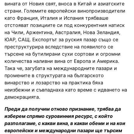
вината от Новия свят, вноса в Китай и азиатските
страни. Големите европейски винопроизводители
като Франция, Италия и Испания трябваше
отстояват позициите си под конкурентния натиск
на Чили, Аржентина, Австралия, Нова Зеландия,
ЮАР, САЩ. Експортът за руския пазар също се
преструктурира вследствие на появилото се
търсене на бутилирани сухи сортови и огромни
количества наливни вина от Европа и Америка.
Така че, загубата на международните пазари и
промените в структурата на българското
винарство и лозарство на практика бяха
неизбежни и съвпаднаха като време с идването на
демокрацията.
Преди да получим отново признание, трябва да
изберем спрямо суровинния ресурс, с който
разполагаме, с какви вина, в какви обеми и на кои
европейски и международни пазари ще търсим