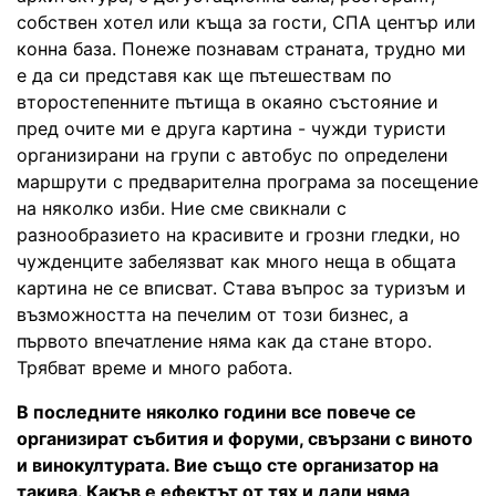
собствен хотел или къща за гости, СПА център или
конна база. Понеже познавам страната, трудно ми
е да си представя как ще пътешествам по
второстепенните пътища в окаяно състояние и
пред очите ми е друга картина - чужди туристи
организирани на групи с автобус по определени
маршрути с предварителна програма за посещение
на няколко изби. Ние сме свикнали с
разнообразието на красивите и грозни гледки, но
чужденците забелязват как много неща в общата
картина не се вписват. Става въпрос за туризъм и
възможността на печелим от този бизнес, а
първото впечатление няма как да стане второ.
Трябват време и много работа.
В последните няколко години все повече се
организират събития и форуми, свързани с виното
и винокултурата. Вие също сте организатор на
такива. Какъв е ефектът от тях и дали няма