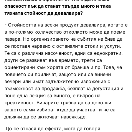
опасност пък да станат твърде много и така
тяхната стойност да девалвира?
- Стойността на всеки продукт девалвира, когато е
в по-голямо количество отколкото може да поеме
пазара. Но организирането на събития не бива да
се поставя наравно с останалите стоки и услуги.
Те са с различна насоченост, едни са еднократни,
други се развиват във времето, трети са
ориентирани към хората от бранша и пр. Това, че
повечето си приличат, защото или са винени
вечери или имат задължително изложение с
възможност за продажба, безплатна дегустация и
поне една лекция за виното, е въпрос на
креативност. Винарите трябва да са доволни,
защото сами избират къде да участват и не са
длъжни да се включват навсякъде.
Що се отнася до ефекта, мога да говоря