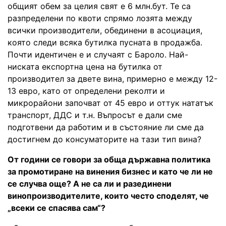
общият обем за целия свят е 6 млн.бут. Те са
разпределени по квоти спрямо лозята между
всички производители, обединени в асоциация,
която следи всяка бутилка пусната в продажба.
Почти идентичен е и случаят с Бароло. Най-
ниската експортна цена на бутилка от
производител за двете вина, примерно е между 12-
13 евро, като от определени реколти и
микрорайони започват от 45 евро и оттук нататък
транспорт, ДДС и т.н. Въпросът е дали сме
подготвени да работим и в състояние ли сме да
достигнем до консуматорите на тази тип вина?
От години се говори за обща държавна политика
за промотиране на винения бизнес и като че ли не
се случва още? А не са ли и разединени
винопроизводителите, които често споделят, че
„всеки се спасява сам“?