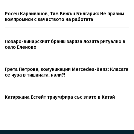
Росен Караиванов, Тим Вижън България: Не правим
компромиси с качеството на работата
Лозаро-винарският бранш заряза лозята ритуално в
село Еленово
Грета Петрова, комуникации Mercedes-Benz: Класата
се чува в тишината, нали?!
Катаржина Естейт триумфира със злато в Китай