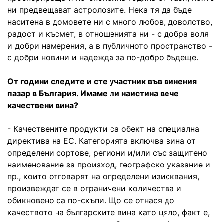
ни предвещават астролозите. Нека тя да бъде
наситена в домовете ни с много любов, доволство,
радост и късмет, в отношенията ни - с добра воля
и добри намерения, а в публичното пространство -
с добри новини и надежда за по-добро бъдеще.
От години следите и сте участник във винения
пазар в България. Имаме ли наистина вече
качествени вина?
- Качествените продукти са обект на специална
директива на ЕС. Категорията включва вина от
определени сортове, региони и/или със защитено
наименование за произход, географско указание и
пр., които отговарят на определени изисквания,
произвеждат се в ограничени количества и
обикновено са по-скъпи. Що се отнася до
качеството на българските вина като цяло, факт е,