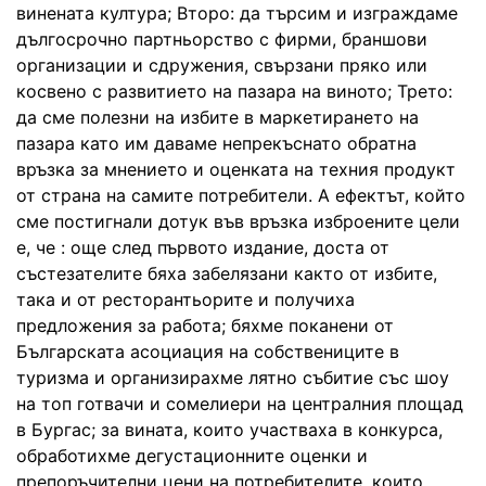
винената култура; Второ: да търсим и изграждаме
дългосрочно партньорство с фирми, браншови
организации и сдружения, свързани пряко или
косвено с развитието на пазара на виното; Трето:
да сме полезни на избите в маркетирането на
пазара като им даваме непрекъснато обратна
връзка за мнението и оценката на техния продукт
от страна на самите потребители. А ефектът, който
сме постигнали дотук във връзка изброените цели
е, че : още след първото издание, доста от
състезателите бяха забелязани както от избите,
така и от ресторантьорите и получиха
предложения за работа; бяхме поканени от
Българската асоциация на собствениците в
туризма и организирахме лятно събитие със шоу
на топ готвачи и сомелиери на централния площад
в Бургас; за вината, които участваха в конкурса,
обработихме дегустационните оценки и
препоръчителни цени на потребителите, които