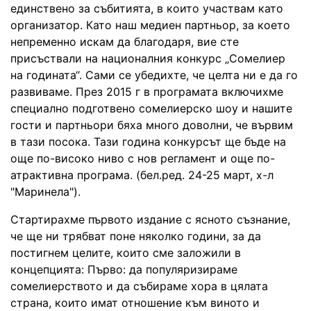
единствено за събитията, в които участвам като
организатор. Като наш медиен партньор, за което
непременно искам да благодаря, вие сте
присъствали на националния конкурс „Сомелиер
на годината“. Сами се убедихте, че целта ни е да го
развиваме. През 2015 г в програмата включихме
специално подготвено сомелиерско шоу и нашите
гости и партньори бяха много доволни, че вървим
в тази посока. Тази година конкурсът ще бъде на
още по-високо ниво с нов регламент и още по-
атрактивна програма. (бел.ред. 24-25 март, х-л
"Маринела").
Стартирахме първото издание с ясното съзнание,
че ще ни трябват поне няколко години, за да
постигнем целите, които сме заложили в
концепцията: Първо: да популяризираме
сомелиерството и да събираме хора в цялата
страна, които имат отношение към виното и