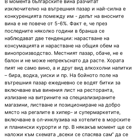
В момента българските вина разчитат
изключително на вътрешния пазар и най-силна е
конкуренцията помежду им - делът на вносните
вина е не повече от 5-6%. Факт е, че през
последните няколко години в бранша се
наблюдават две тенденции: нарастване на
консумацията и нарастване на общия обем на
винопроизводство. Местният пазар, обаче, не е
балон и не може непрекъснато да расте. Хората
пият не само вино, а и друг вид алкохолни напитки
– бира, водка, уиски и пр. На бойното поле на
вътрешния пазар ежедневно се водят битки за
включване във винения лист на ресторанта,
излизане на витрините на специализираните
магазини, листване и позициониране на добро
място на регалите в хипер- и супермаркетите,
включване в ол-инклузива на хотелите в морските
и планински курорти и пр. В някакъв момент ще се
наложи към схемата „всеки се спасява сам“ да се