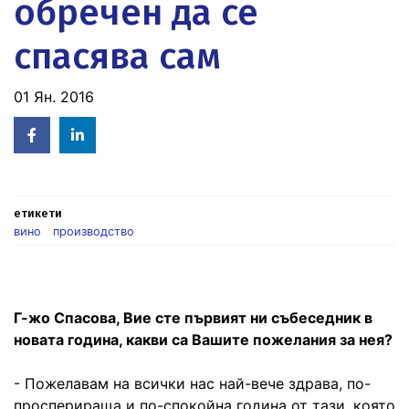
обречен да се
спасява сам
01 Ян. 2016
Facebook
Linked
in
етикети
вино
производство
Г-жо Спасова, Вие сте първият ни събеседник в
новата година, какви са Вашите пожелания за нея?
- Пожелавам на всички нас най-вече здрава, по-
просперираща и по-спокойна година от тази, която