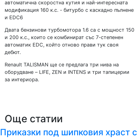
автоматична скоростна кутия и най-интересната
модификация 160 к.с. - битурбо с каскадно пълнене
и EDC6
Двата бензинови турбомотора 1.6 са с мощност 150
и 200 к.с., които се комбинират със 7-степенен
автоматик EDC, който отново прави тук своя
дебют.
Renault TALISMAN ще се предлага три нива на
оборудване – LIFE, ZEN и INTENS и три тапицерии
за интериора.
Още статии
Приказки под шипковия храст с