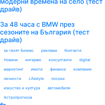
модерни времена на село (тест
драйв)
За 48 часа с BMW през
сезоните на България (тест
драйв)
за твоят Бизнес
реклама
Контакти
footer_statii
Новини
интервю
консултанти
digital
маркетинг
имоти
финанси
компании
личности
Lifestyle
посоки
изкуство и култура
автомобили
Астропрогноза