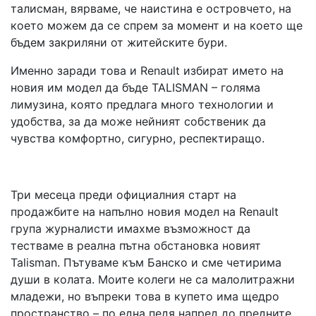
талисман, вярваме, че наистина е островчето, на
което можем да се спрем за момент и на което ще
бъдем закриляни от житейските бури.
Именно заради това и Renault избират името на
новия им модел да бъде TALISMAN – голяма
лимузина, която предлага много технологии и
удобства, за да може нейният собственик да
чувства комфортно, сигурно, респектиращо.
Три месеца преди официалния старт на
продажбите на напълно новия модел на Renault
група журналисти имахме възможност да
тестваме в реална пътна обстановка новият
Talisman. Пътуваме към Банско и сме четирима
души в колата. Моите колеги не са малолитражни
младежи, но въпреки това в купето има щедро
пространство – по една педя напред до предните