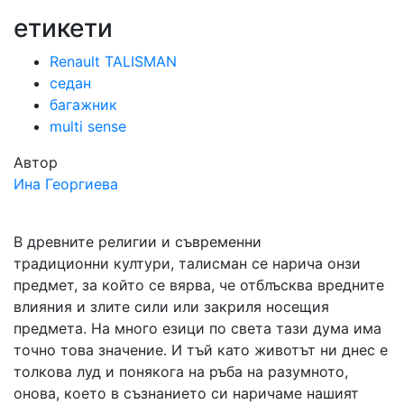
етикети
Renault TALISMAN
седан
багажник
multi sense
Автор
Ина Георгиева
В древните религии и съвременни
традиционни култури, талисман се нарича онзи
предмет, за който се вярва, че отблъсква вредните
влияния и злите сили или закриля носещия
предмета. На много езици по света тази дума има
точно това значение. И тъй като животът ни днес е
толкова луд и понякога на ръба на разумното,
онова, което в съзнанието си наричаме нашият