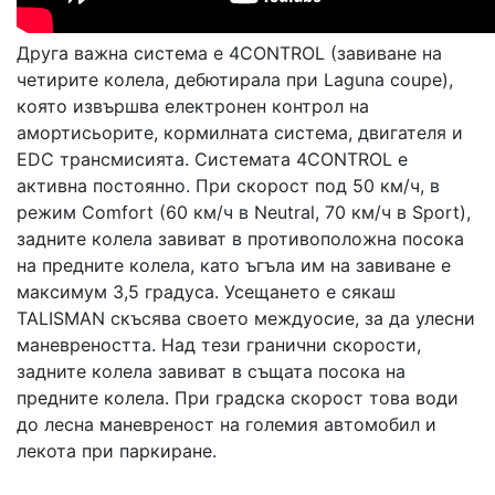
Друга важна система е 4CONTROL (завиване на
четирите колела, дебютирала при Laguna coupe),
която извършва електронен контрол на
амортисьорите, кормилната система, двигателя и
EDC трансмисията. Системата 4CONTROL е
активна постоянно. При скорост под 50 км/ч, в
режим Comfort (60 км/ч в Neutral, 70 км/ч в Sport),
задните колела завиват в противоположна посока
на предните колела, като ъгъла им на завиване е
максимум 3,5 градуса. Усещането е сякаш
TALISMAN скъсява своето междуосие, за да улесни
маневреността. Над тези гранични скорости,
задните колела завиват в същата посока на
предните колела. При градска скорост това води
до лесна маневреност на големия автомобил и
лекота при паркиране.