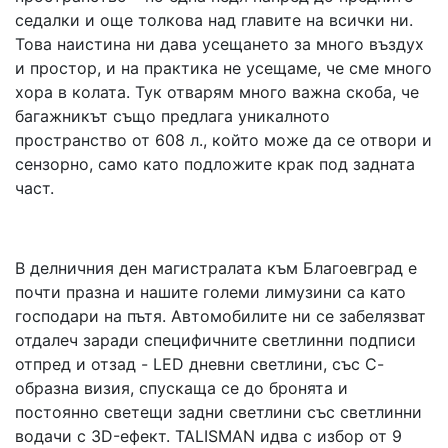
седалки и още толкова над главите на всички ни.
Това наистина ни дава усещането за много въздух
и простор, и на практика не усещаме, че сме много
хора в колата. Тук отварям много важна скоба, че
багажникът също предлага уникалното
пространство от 608 л., който може да се отвори и
сензорно, само като подложите крак под задната
част.
В делничния ден магистралата към Благоевград е
почти празна и нашите големи лимузини са като
господари на пътя. Автомобилите ни се забелязват
отдалеч заради специфичните светлинни подписи
отпред и отзад - LED дневни светлини, със С-
образна визия, спускаща се до бронята и
постоянно светещи задни светлини със светлинни
водачи с 3D-ефект. TALISMAN идва с избор от 9