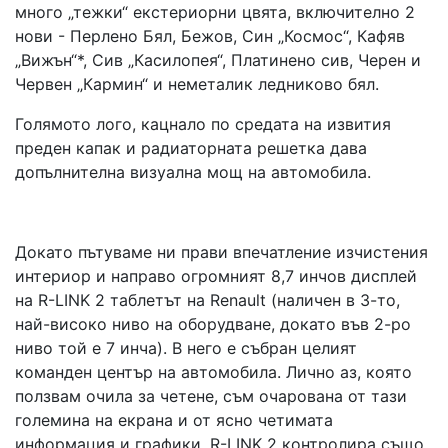
много „тежки“ екстериорни цвята, включително 2
нови - Перлено Бял, Бежов, Син „Космос“, Кафяв
„Вижън“*, Сив „Касилопея“, Платинено сив, Черен и
Червен „Кармин“ и неметалик ледниково бял.
Голямото лого, кацнало по средата на извития
преден капак и радиаторната решетка дава
допълнителна визуална мощ на автомобила.
Докато пътуваме ни прави впечатление изчистения
интериор и направо огромният 8,7 инчов дисплей
на R-LINK 2 таблетът на Renault (наличен в 3-то,
най-високо ниво на оборудване, докато във 2-ро
ниво той е 7 инча). В него е събран целият
команден център на автомобила. Лично аз, която
ползвам очила за четене, съм очарована от тази
големина на екрана и от ясно четимата
информация и графики. R-LINK 2 контролира също