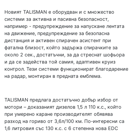
Новият TALISMAN е оборудван и с множество
системи за активна и пасивна безопасност,
например - предупреждение за напускане лентата
на движение, предупреждение за безопасна
дистанция и активен спирачен асистент при
фатална близост, който задържа спирачките за
около 2 сек., достатъчни, за да стреснат шофьора
и да се задейства той самия, адаптивен круиз
контрол. Тези системи функционират благодарение
на радар, монтиран в предната емблема.
TALISMAN предлага достатъчно добър избор от
мотори – доказаният дизелов 1,5 л 110 к.с., който
при умерено каране производителят обявява
разход на гориво от 3,6л/100 км. По-интересни са
1,6 литровия със 130 к.с. с 6 степенна нова EDC