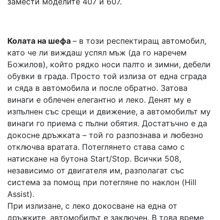
замести моделите 407 и 607.
Колата на шефа
– в този респектиращ автомобил,
като че ли виждаш успял мъж (да го наречем
Божилов), който рядко носи палто и зимни, дебели
обувки в града. Просто той излиза от една сграда
и сяда в автомобила и после обратно. Затова
винаги е облечен елегантно и леко. Денят му е
изпълнен със срещи и движение, а автомобилът му
винаги го приема с пълни обятия. Достатъчно е да
докосне дръжката – той го разпознава и любезно
отключва вратата. Потеглянето става само с
натискане на бутона Start/Stop. Всички 508,
независимо от двигателя им, разполагат със
система за помощ при потегляне по наклон (Hill
Assist).
При излизане, с леко докосване на една от
дръжките, автомобилът е заключен. В това време