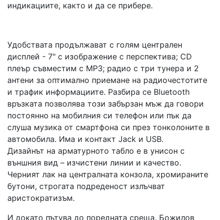
индикациите, както и да се прибере.
Удобствата продължават с голям централен
дисплей - 7" с изображение с перспектива; CD
плеър съвместим с МР3; радио с три тунера и 2
антени за оптимално приемане на радиочестотите
и трафик информациите. Разбира се Bluetooth
връзката позволява този забързан мъж да говори
постоянно на мобилния си телефон или пък да
слуша музика от смартфона си през тонколоните в
автомобила. Има и контакт Jack и USB.
Дизайнът на арматурното табло е в унисон с
външния вид – изчистени линии и качество.
Черният лак на централната конзола, хромираните
бутони, строгата подреденост излъчват
аристократизъм.
И докато пътува до поредната среща, Божилов