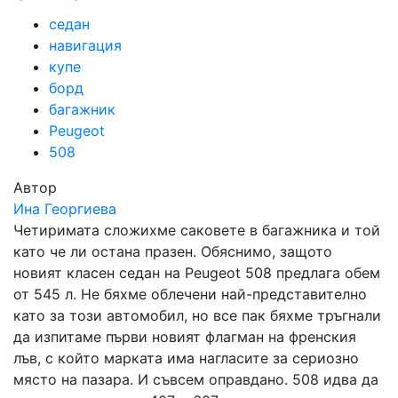
седан
навигация
купе
борд
багажник
Peugeot
508
Автор
Ина Георгиева
Четиримата сложихме саковете в багажника и той
като че ли остана празен. Обяснимо, защото
новият класен седан на Peugeot 508 предлага обем
от 545 л. Не бяхме облечени най-представително
като за този автомобил, но все пак бяхме тръгнали
да изпитаме първи новият флагман на френския
лъв, с който марката има нагласите за сериозно
място на пазара. И съвсем оправдано. 508 идва да