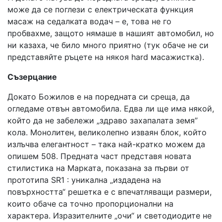
може да се поглези с електрическата функция
масаж на седалката водач – е, това не го
пробвахме, защото нямаше в нашият автомобил, но
ни казаха, че било много приятно (тук обаче не си
представяйте ръцете на някоя hard масажистка).
Съзерцание
Докато Божилов е на поредната си среща, да
огледаме отвън автомобила. Едва ли ще има някой,
който да не забележи „здраво захапалата земя”
кола. Монолитен, великолепно изваян блок, който
излъчва елегантност – така най-кратко можем да
опишем 508. Предната част представя новата
стилистика на Марката, показана за първи от
прототипа SR1 : уникална „издадена на
повърхността“ решетка е с впечатляващи размери,
които обаче са точно пропорционални на
характера. Изразителните „очи“ и светодиодите не