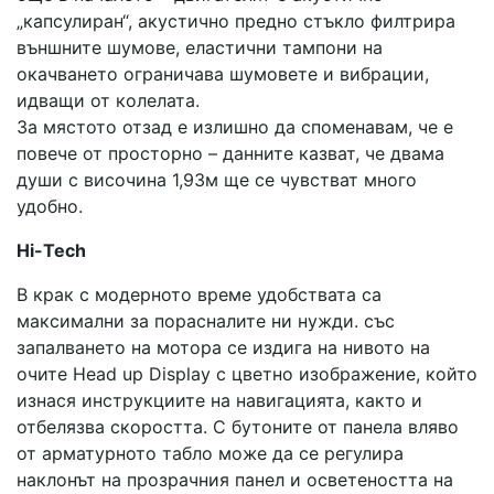
„капсулиран“, акустично предно стъкло филтрира
външните шумове, еластични тампони на
окачването ограничава шумовете и вибрации,
идващи от колелата.
За мястото отзад е излишно да споменавам, че е
повече от просторно – данните казват, че двама
души с височина 1,93м ще се чувстват много
удобно.
Hi-Tech
В крак с модерното време удобствата са
максимални за порасналите ни нужди. със
запалването на мотора се издига на нивото на
очите Head up Display с цветно изображение, който
изнася инструкциите на навигацията, както и
отбелязва скоростта. С бутоните от панела вляво
от арматурното табло може да се регулира
наклонът на прозрачния панел и осветеността на