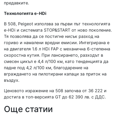
предавките.
Технологията e-HDi
В 508, Peigeot използва за първи път технологията
е-HDi и системата STOP&START от ново поколение.
Тя позволява да се постигне нисък разход на
гориво и намалени вредни емисии. Интегрирана е
на двигателя 1.6 л HDi FAP с механична 6-степенна
скоростна кутия. При лансирането, разходът в
смесен цикъл е 4,4 л/100 км, като тенденцията да
падне под 4,2 л/100 км, благодарение на
вграждането на пилотирани капаци за приток на
въздух.
Ценовото изражение на 508 започва от 36 222 и
достига в топ-версията GT до 62 390 лв. с ДДС.
Още статии