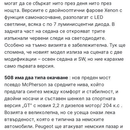
могат да се сбъркат нито през деня нито през
нощта. Версиите с двойнооптични фарове Xenon с
функция самонасочване, разполагат с LED
светлини, всяка с по 7 луминисцентни диода. В
задната част на седана се открояват трите
изпъкнали червени следи на светодиодите.
Особено на тъмно визията е забележителна. Тук ще
спомена, че новият модел излиза на сцената с две
модификации – освен седана и SW, но ние карахме
само първата версия.
508 има два типа окачване
: нов преден мост
псевдо McPherson за средните нива, който
предлага синтез между комфорт и стабилност, и
двойни носачи и съставен шенкел за спортната
версия „GT” с новия 2,2 л дизелов мотор/ 204 к.с .
Возията е великолепна, но се усеща онази лека
втвърденост, която е типична за немските
автомобили. Peugeot ще атакуват немския пазар и