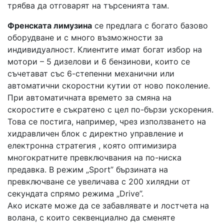
трябва да отговарят на търсенията там.
Френската лимузина
се предлага с богато базово
оборудване и с много възможности за
индивидуалност. Клиентите имат богат избор на
мотори – 5 дизелови и 6 бензинови, които се
съчетават със 6-степенни механични или
автоматични скоростни кутии от ново поколение.
При автоматичната времето за смяна на
скоростите е съкратено с цел по-бързи ускорения.
Това се постига, например, чрез използването на
хидравличен блок с директно управление и
електронна стратегия , която оптимизира
многократните превключвания на по-ниска
предавка. В режим „Sport” бързината на
превключване се увеличава с 200 хилядни от
секундата спрямо режима „Drive”.
Ако искате може да се забавлявате и лостчета на
волана, с които секвенциално да сменяте