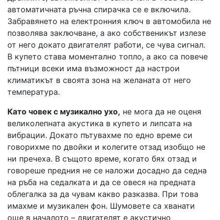
автоматичната ръчна спирачка се е включила.
Забравянето на електронния ключ в автомобила не
позволява заключване, а ако собственикът излезе
от него докато двигателят работи, се чува сигнал.
В купето става моментално топло, а ако са повече
пътници всеки има възможност да настрои
климатикът в своята зона на желаната от него
температура.
Като човек с музикално ухо,
не мога да не оценя
великолепната акустика в купето и липсата на
вибрации. Докато пътувахме по едно време си
говорихме по двойки и колегите отзад изобщо не
ни пречеха. В същото време, когато бях отзад и
говореше предния не се наложи досадно да седна
на ръба на седалката и да се овеся на предната
облегалка за да чувам какво разказва. При това
имахме и музикален фон. Шумовете са хванати
още в началото – двигателят е акустично