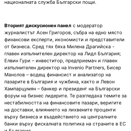
националната служба Български пощи.
Вторият дискусионен панел
с модератор
журналистът Асен Григоров, събра на едно място
финансови експерти, икономисти и представители
от бизнеса. Сред тях бяха Милена Драгийска -
главен изпълнителен директор на Лидл България;
Елвин Гури – инвеститор, предприемач и главен
изпълнителен директор на Invenio Partners, Бисер
Манолов – водещ финансист и анализатор на
пазарите в България и чужбина, както и Левон
Хампарцумян – банкер и президент на Български
форум на бизнес лидерите. Те разгледаха темите за
нестабилността на финансовите пазари, веригите
на доставки, влиянието на лихвените проценти
върху бизнеса и въздействието на централните
банки върху фискалната политика на страните в ЕС
и България.