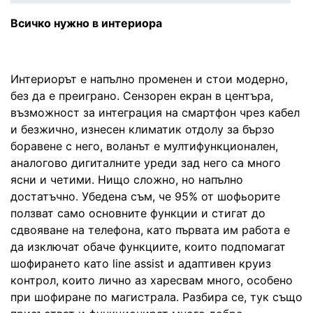
Всичко нужно в интериора
Интериорът е напълно променен и стои модерно,
без да е преиграно. Сензорен екран в центъра,
възможност за интеграция на смартфон чрез кабел
и безжично, изнесен климатик отдолу за бързо
боравене с него, воланът е мултифункционален,
аналогово дигиталните уреди зад него са много
ясни и четими. Нищо сложно, но напълно
достатъчно. Убедена съм, че 95% от шофьорите
ползват само основните функции и стигат до
сдвояване на телефона, като първата им работа е
да изключат обаче функциите, които подпомагат
шофирането като line assist и адаптивен круиз
контрол, които лично аз харесвам много, особено
при шофиране по магистрала. Разбира се, тук също