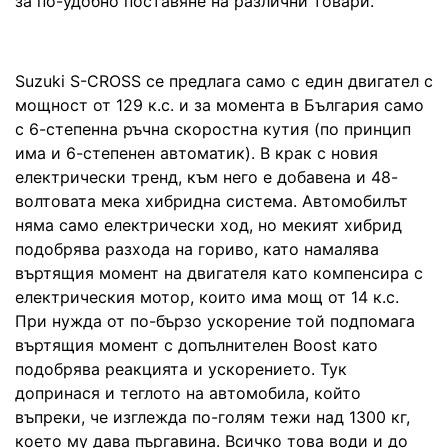
за по-удобно поставяне на различни товари.
Suzuki S-CROSS се предлага само с един двигател с
мощност от 129 к.с. и за момента в България само
с 6-степенна ръчна скоростна кутия (по принцип
има и 6-степенен автоматик). В крак с новия
електрически тренд, към него е добавена и 48-
волтовата мека хибридна система. Автомобилът
няма само електрически ход, но мекият хибрид
подобрява разхода на гориво, като намалява
въртящия момент на двигателя като компенсира с
електрическия мотор, които има мощ от 14 к.с.
При нужда от по-бързо ускорение той подпомага
въртящия момент с допълнителен Boost като
подобрява реакцията и ускорението. Тук
допринася и теглото на автомобила, който
въпреки, че изглежда по-голям тежи над 1300 кг,
което му дава пъргавина. Всичко това води и до