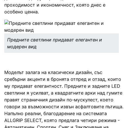
проходимост и икономичност, която днес е
особено ценна.
Предните светлини придават елегантен и
модерен вид
Моделът залага на класически дизайн, със
сребърни акценти в бронята отпред и отзад, които
му придават елегантност. Предните и задните LED
светлини я усилват, а квадратните арки над гумите
правят страничния дизайн по-мускулест, което
говори за възможности извън асфалтовите пътища.
Напълно реални, благодарение на системата
ALLGRIP SELECT, която предлага четири режима -
Автоматичен, Спортен, Сняг и Заключване на