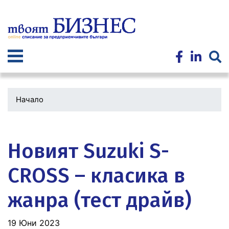
Премини
към
основното
съдържание
Начало
Водеща
снимка
Новият Suzuki S-
CROSS – класика в
жанра (тест драйв)
19 Юни 2023