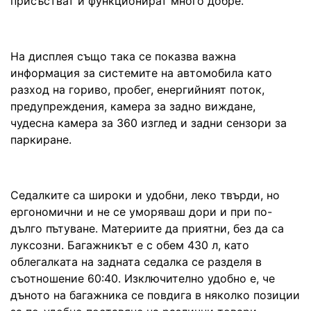
присъстват и функционират много добре.
На дисплея също така се показва важна
информация за системите на автомобила като
разход на гориво, пробег, енергийният поток,
предупреждения, камера за задно виждане,
чудесна камера за 360 изглед и задни сензори за
паркиране.
Седалките са широки и удобни, леко твърди, но
ергономични и не се уморяваш дори и при по-
дълго пътуване. Материите да приятни, без да са
луксозни. Багажникът е с обем 430 л, като
облегалката на задната седалка се разделя в
съотношение 60:40. Изключително удобно е, че
дъното на багажника се повдига в няколко позиции