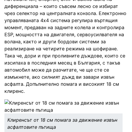
диференциала – които съвсем лесно се избират
чрез селектор на централната конзола. Електронно
управляваната 4x4 система регулира въртящия
момент, предаван на задните колела и контролира
ESP, мощността на двигателя, сервоусилвателя на
волана, както и други бордови системи за
реализиране на четирите режима на шофиране.
Така че, дори и при проливните дъждове, които се
изсипаха в последния месец в България, с такъв
автомобил може да разчитате, че ще сте се
измъкнете, ако силният дъжд ви завари извън
асфалта. Допълнително помага и високият 18 см
клиренс.
Клиренсът от 18 см помага за движение извън
асфалтовите пътища