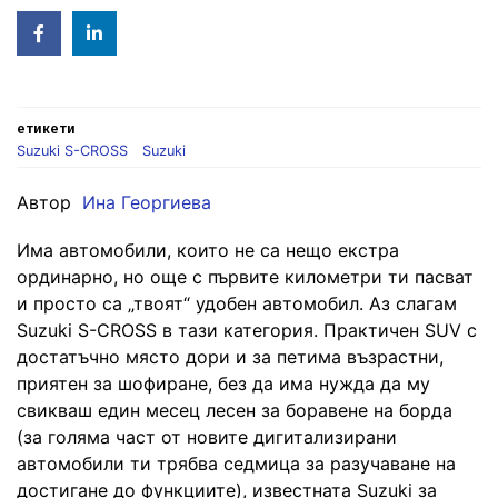
Facebook
Linked
in
етикети
Suzuki S-CROSS
Suzuki
Автор
Ина Георгиева
Има автомобили, които не са нещо екстра
ординарно, но още с първите километри ти пасват
и просто са „твоят“ удобен автомобил. Аз слагам
Suzuki S-CROSS в тази категория. Практичен SUV с
достатъчно място дори и за петима възрастни,
приятен за шофиране, без да има нужда да му
свикваш един месец лесен за боравене на борда
(за голяма част от новите дигитализирани
автомобили ти трябва седмица за разучаване на
достигане до функциите), известната Suzuki за