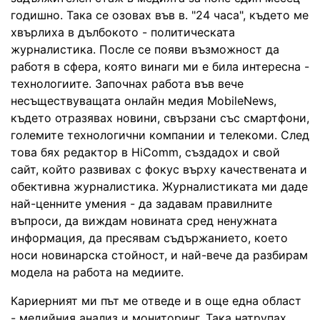
годишно. Така се озовах във в. "24 часа", където ме
хвърлиха в дълбокото - политическата
журналистика. После се появи възможност да
работя в сфера, която винаги ми е била интересна -
технологиите. Започнах работа във вече
несъществуващата онлайн медия MobileNews,
където отразявах новини, свързани със смартфони,
големите технологични компании и телекоми. След
това бях редактор в HiComm, създадох и свой
сайт, който развивах с фокус върху качествената и
обективна журналистика. Журналистиката ми даде
най-ценните умения - да задавам правилните
въпроси, да виждам новината сред ненужната
информация, да пресявам съдържанието, което
носи новинарска стойност, и най-вече да разбирам
модела на работа на медиите.
Кариерният ми път ме отведе и в още една област
- медийния анализ и мониторинг. Така натрупах