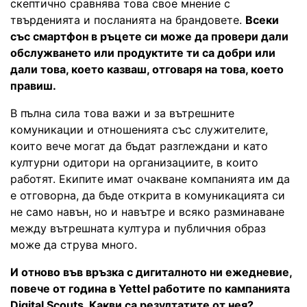
скептично сравнява това свое мнение с
твърденията и посланията на брандовете.
Всеки
със смартфон в ръцете си може да провери дали
обслужването или продуктите ти са добри или
дали това, което казваш, отговаря на това, което
правиш.
В пълна сила това важи и за вътрешните
комуникации и отношенията със служителите,
които вече могат да бъдат разглеждани и като
културни одитори на организациите, в които
работят. Екипите имат очакване компанията им да
е отговорна, да бъде открита в комуникацията си
не само навън, но и навътре и всяко разминаване
между вътрешната култура и публичния образ
може да струва много.
И отново във връзка с дигиталното ни ежедневие,
повече от година в Yettel работите по кампанията
Digital Scouts. Какви са резултатите от нея?