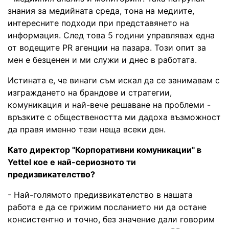
знания за медийната среда, тона на медиите,
интересните подходи при представянето на
информация. След това 5 години управлявах една
от водещите PR агенции на пазара. Този опит за
мен е безценен и ми служи и днес в работата.
Истината е, че винаги съм искал да се занимавам с
изграждането на брандове и стратегии,
комуникация и най-вече решаване на проблеми -
връзките с обществеността ми дадоха възможност
да правя именно тези неща всеки ден.
Като директор "Корпоративни комуникации" в
Yettel кое е най-сериозното ти
предизвикателство?
- Най-голямото предизвикателство в нашата
работа е да се грижим посланието ни да остане
консистентно и точно, без значение дали говорим