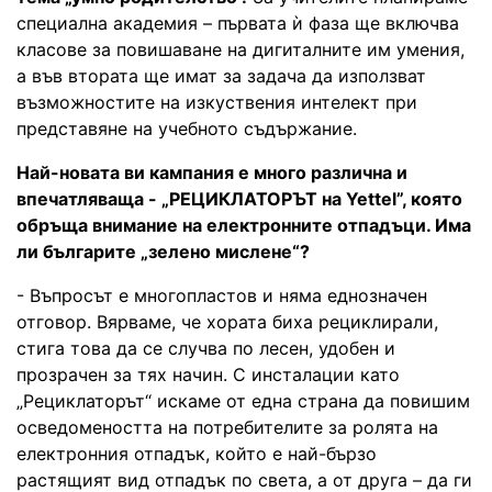
специална академия – първата ѝ фаза ще включва
класове за повишаване на дигиталните им умения,
а във втората ще имат за задача да използват
възможностите на изкуствения интелект при
представяне на учебното съдържание.
Най-новата ви кампания е много различна и
впечатляваща - „РЕЦИКЛАТОРЪТ на Yettel”, която
обръща внимание на електронните отпадъци. Има
ли българите „зелено мислене“?
- Въпросът е многопластов и няма еднозначен
отговор. Вярваме, че хората биха рециклирали,
стига това да се случва по лесен, удобен и
прозрачен за тях начин. С инсталации като
„Рециклаторът“ искаме от една страна да повишим
осведомеността на потребителите за ролята на
електронния отпадък, който е най-бързо
растящият вид отпадък по света, а от друга – да ги