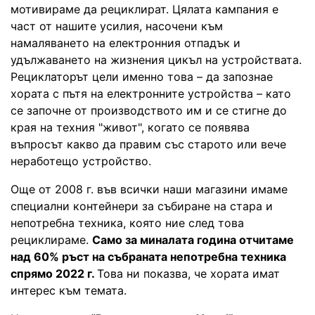
мотивираме да рециклират. Цялата кампания е
част от нашите усилия, насочени към
намаляването на електронния отпадък и
удължаването на жизнения цикъл на устройствата.
Рециклаторът цели именно това – да запознае
хората с пътя на електронните устройства – като
се започне от производството им и се стигне до
края на техния "живот", когато се появява
въпросът какво да правим със старото или вече
неработещо устройство.
Още от 2008 г. във всички наши магазини имаме
специални контейнери за събиране на стара и
непотребна техника, която ние след това
рециклираме.
Само за миналата година отчитаме
над 60% ръст на събраната непотребна техника
спрямо 2022 г.
Това ни показва, че хората имат
интерес към темата.