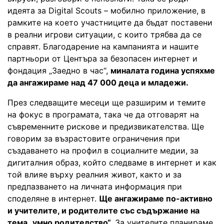
идеята за Digital Scouts – мобилно приложение, в
рамките на което участниците да бъдат поставени
в реални игрови ситуации, с които трябва да се
справят. Благодарение на кампанията и нашите
партньори от Центъра за безопасен интернет и
фондация „Заедно в час“,
миналата година успяхме
да ангажираме над 47 000 деца и младежи.
През следващите месеци ще разширим и темите
на фокус в програмата, така че да отговарят на
съвременните рискове и предизвикателства. Ще
говорим за възрастовите ограничения при
създаването на профил в социалните медии, за
дигиталния образ, който следваме в интернет и как
той влияе върху реалния живот, както и за
предпазването на личната информация при
споделяне в интернет.
Ще ангажираме по-активно
и учителите, и родителите със съдържание на
тема „умно родителство“.
За учителите планираме