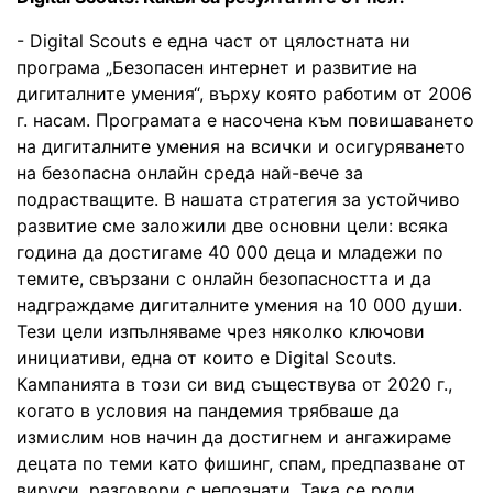
- Digital Scouts е една част от цялостната ни
програма „Безопасен интернет и развитие на
дигиталните умения“, върху която работим от 2006
г. насам. Програмата е насочена към повишаването
на дигиталните умения на всички и осигуряването
на безопасна онлайн среда най-вече за
подрастващите. В нашата стратегия за устойчиво
развитие сме заложили две основни цели: всяка
година да достигаме 40 000 деца и младежи по
темите, свързани с онлайн безопасността и да
надграждаме дигиталните умения на 10 000 души.
Тези цели изпълняваме чрез няколко ключови
инициативи, една от които е Digital Scouts.
Кампанията в този си вид съществува от 2020 г.,
когато в условия на пандемия трябваше да
измислим нов начин да достигнем и ангажираме
децата по теми като фишинг, спам, предпазване от
вируси, разговори с непознати. Така се роди