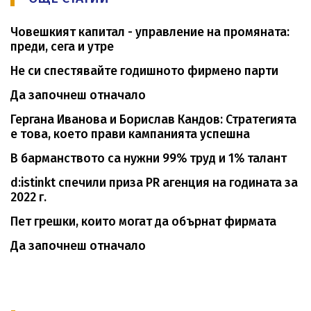
Човешкият капитал - управление на промяната:
преди, сега и утре
Не си спестявайте годишното фирмено парти
Да започнеш отначало
Гергана Иванова и Борислав Кандов: Стратегията
е това, което прави кампанията успешна
В барманството са нужни 99% труд и 1% талант
d:istinkt спечили приза PR агенция на годината за
2022 г.
Пет грешки, които могат да обърнат фирмата
Да започнеш отначало