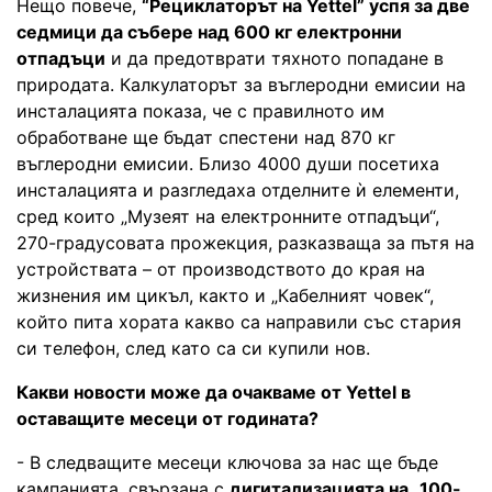
Нещо повече,
“Рециклаторът на Yettel” успя за две
седмици да събере над 600 кг електронни
отпадъци
и да предотврати тяхното попадане в
природата. Калкулаторът за въглеродни емисии на
инсталацията показа, че с правилното им
обработване ще бъдат спестени над 870 кг
въглеродни емисии. Близо 4000 души посетиха
инсталацията и разгледаха отделните ѝ елементи,
сред които „Музеят на електронните отпадъци“,
270-градусовата прожекция, разказваща за пътя на
устройствата – от производството до края на
жизнения им цикъл, както и „Кабелният човек“,
който пита хората какво са направили със стария
си телефон, след като са си купили нов.
Какви новости може да очакваме от Yettel в
оставащите месеци от годината?
- В следващите месеци ключова за нас ще бъде
кампанията, свързана с
дигитализацията на „100-