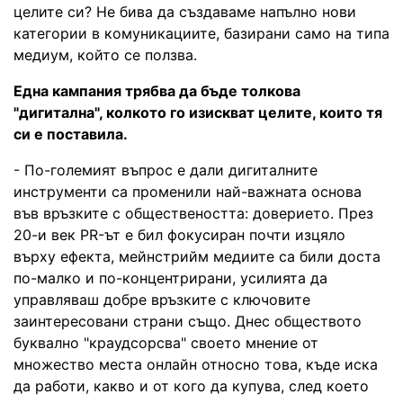
целите си? Не бива да създаваме напълно нови
категории в комуникациите, базирани само на типа
медиум, който се ползва.
Една кампания трябва да бъде толкова
"дигитална", колкото го изискват целите, които тя
си е поставила.
- По-големият въпрос е дали дигиталните
инструменти са променили най-важната основа
във връзките с обществеността: доверието. През
20-и век PR-ът е бил фокусиран почти изцяло
върху ефекта, мейнстрийм медиите са били доста
по-малко и по-концентрирани, усилията да
управляваш добре връзките с ключовите
заинтересовани страни също. Днес обществото
буквално "краудсорсва" своето мнение от
множество места онлайн относно това, къде иска
да работи, какво и от кого да купува, след което