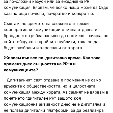
за по-сложни казуси или за ежедневна PR
комуникация. Вярвам, че всяко нещо може да бъде
казано още по-ясно, по-кратко и конкретно.
Смятам, че времето на сложните и тежки
корпоративни комуникации отмина отдавна и
брандовете трябва напълно да променят начина, по
който общуват с крайните публики, така че да
бъдат разбрани и харесвани от хората.
Живеем във все по-дигитално време. Как това
променя днес същността на PR-а и
комуникациите?
- Дигиталният свят отдавна е променил не само
връзките с обществеността, но и цялостната
комуникация между хората. Аз самият не вярвам в
понятието "дигитален PR", защото коя
комуникационна активност днес не е дигитална и
не ползва дигитални платформи, за да реализира