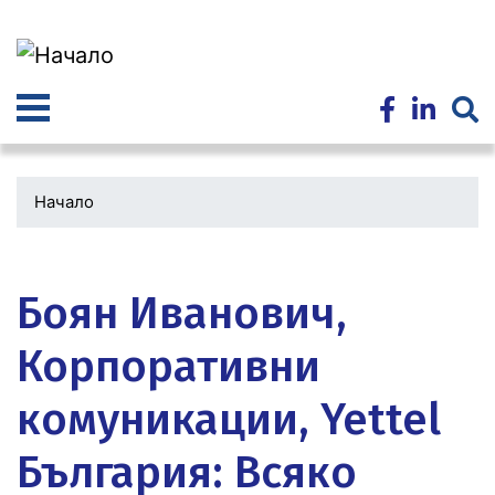
Премини
към
основното
съдържание
Начало
Водеща
снимка
Боян Иванович,
Корпоративни
комуникации, Yettel
България: Всяко