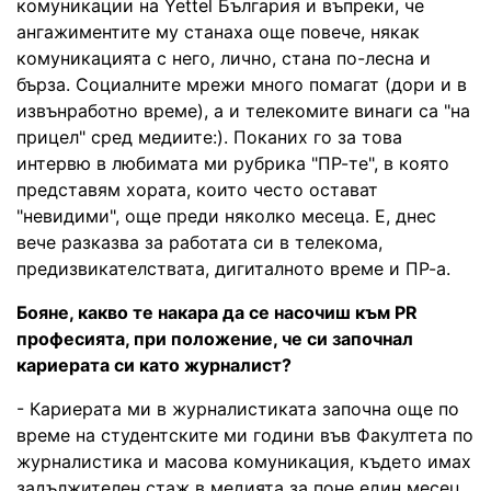
комуникации на Yettel България и въпреки, че
ангажиментите му станаха още повече, някак
комуникацията с него, лично, стана по-лесна и
бърза. Социалните мрежи много помагат (дори и в
извънработно време), а и телекомите винаги са "на
прицел" сред медиите:). Поканих го за това
интервю в любимата ми рубрика "ПР-те", в която
представям хората, които често остават
"невидими", още преди няколко месеца. Е, днес
вече разказва за работата си в телекома,
предизвикателствата, дигиталното време и ПР-а.
Бояне, какво те накара да се насочиш към PR
професията, при положение, че си започнал
кариерата си като журналист?
- Кариерата ми в журналистиката започна още по
време на студентските ми години във Факултета по
журналистика и масова комуникация, където имах
задължителен стаж в медията за поне един месец