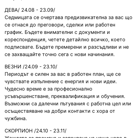
ДЕВА/ 24.08 - 23.09/
Седмицата се очертава предизвикателна за вас що
се отнася до преговори, сделки или работен
график. Бъдете внимателни с документи и
кореспонденция, четете детайлно всичко, което
подписвате. Бъдете премерени и разсъдливи и не
се захващайте точно сега с нови начинания.
ВЕЗНИ /24.09 - 23.10/
Периодът е силен за вас в работен план, ще се
чувствате изпълнение с енергия и нови идеи.
Чудесно време е за професионално
усъвършенстване, преквалификация и обучения.
Възможни са далечни пътувания с работна цел или
осъществяване на добри контакти с хора от
чужбина.
СКОРПИОН /24.10 - 23.11/
Жаждата за промяна и започване на нещо ново в