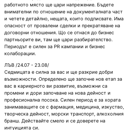
работното място ще цари напрежение. Бъдете
внимателни по отношение на документалната част
и четете детайлно, нещата, които подписвате. Има
опасност от провалени сделки и прекратяване на
договорни отношения. Що се отнася до бизнес
партньорите ви, там ще цари разбирателство.
Периодът е силен за PR кампании и бизнес
колаборации.
ЛЪВ /24.07 - 23.08/
Седмицата е силна за вас и ще разкрие добри
възможности. Определено ще започне нов етап за
вас в кариерното ви развитие, възможни са
промени и дори започване на нова дейност и
професионална посока. Силен период е за хората
занимаващите се с фармация, медицина, изкуство,
творческа дейност, морски транспорт, алкохолния
бранш. Действайте смело и се доверете на
интуицията си.