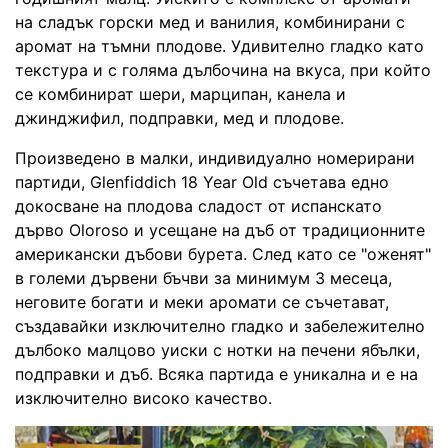
на сладък горски мед и ванилия, комбинирани с
аромат на тъмни плодове. Удивително гладко като
текстура и с голяма дълбочина на вкуса, при който
се комбинират шери, марципан, канела и
джинджифил, подправки, мед и плодове.
Произведено в малки, индивидуално номерирани
партиди, Glenfiddich 18 Year Old съчетава едно
докосване на плодова сладост от испанскато
дърво Oloroso и усещане на дъб от традиционните
американски дъбови бурета. След като се "оженят"
в големи дървени бъчви за минимум 3 месеца,
неговите богати и меки аромати се съчетават,
създавайки изключително гладко и забележително
дълбоко малцово уиски с нотки на печени ябълки,
подправки и дъб. Всяка партида е уникална и е на
изключително високо качество.