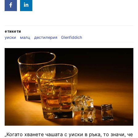
Facebook
Linked
in
етикети
уиски
малц
дестилерия
Glenfiddich
„Когато хванете чашата с уиски в ръка, то значи, че