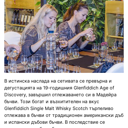
В истинска наслада на сетивата се превърна и
дегустацията на 19-годишния Glenfiddich Age of
Discovery, завършил отлежаването си в Мадейра
бъчви. Този богат и възхитителен на вкус
Glenfiddich Single Malt Whisky Scotch търпеливо
отлежава в бъчви от традиционен американски дъб
и испански дъбови бъчви. В последствие се