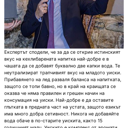
Експертът сподели, че за да се открие истинският
вкус на кехлибарената напитка най-добре е в
чашата да се добавят буквално две капки вода. Те
неутрализират трапчивият вкус на младото уиски.
Прибавянето на лед разваля баланса на напитката,
защото се топи бавно, но в край на краищата се
оказва че няма правилен и грешен начин на
консумация на уиски. Най-добре е да оставите
глътката в предната част на устата, защото езикът
има много добра сетивност. Никога не добавяйте
вода обаче в по-старите уискита, както 15
годишният малц. Уискито е комплекс от аромати