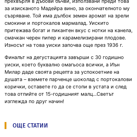
прехвърля в дъбови бъчви, използвани преди това
за изисканото Мадейра вино, за окончателното му
съзряване. Той има дълбок земен аромат на зрели
смокини и портокалов мармалад. Уискито
притежава богат и пикантен вкус с нотки на канела,
смачкан черен пипер и карамелизирани плодове.
Износът на това уиски започва още през 1936 г.
Финалът на дегустацията завърши с 30 годишно
уиски, което буквално омагьоса всички, а Иън
Милар даде своята рецепта за успокоетние на
душата – вземете парченце шоколад с портокалови
корички, оставете го да се стопи в устата и след
това отпийте от 15-годишният малц...Светът
изглежда по друг начин!
ОЩЕ СТАТИИ