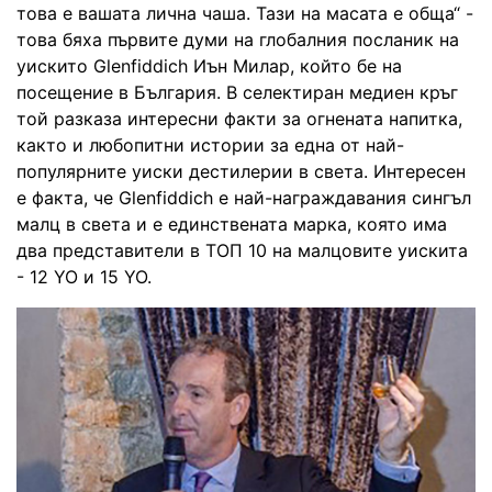
това е вашата лична чаша. Тази на масата е обща“ -
това бяха първите думи на глобалния посланик на
уискито Glenfiddich Иън Милар, който бе на
посещение в България. В селектиран медиен кръг
той разказа интересни факти за огнената напитка,
както и любопитни истории за една от най-
популярните уиски дестилерии в света. Интересен
е факта, че Glenfiddich е най-награждавания сингъл
малц в света и е единствената марка, която има
два представители в ТОП 10 на малцовите уискита
- 12 YO и 15 YO.