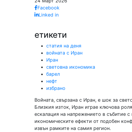
24 Март 2026
Facebook
Linked in
етикети
статия на деня
войната с Иран
Иран
световна икономика
барел
нефт
избрано
Войната, свързана с Иран, е шок за све
Близкия изток, Иран играе ключова роля
ескалация на напрежението в събитие с
икономическите ефекти от подобен конф
извън рамките на самия регион.