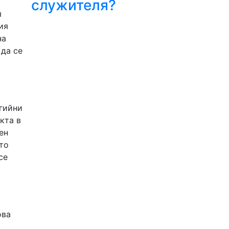
служителя?
я
ия
на
 да се
гийни
кта в
ен
то
се
ова