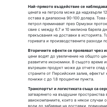
Най-прякото въздействие се наблюдава 
цената на петрола може да надхвърли 12
остава в диапазона 90-100 долара. Това
петрол преминават през Ормузки проток.
свие с между 6.7 и 10 милиона барела д
прекъсвания на доставки в историята. Т
горивата и производствените разходи по
Вторичните ефекти се проявяват чрез 
цени водят до увеличение на общото цен
развитите икономики. В същото време и
вътрешен продукт може да отчете спад о
страните от Персийския залив, ефектът
понижи с до 1.8 процентни пункта.
Транспортът и логистиката също са сер
затварянето на въздушни пространства 
авиокомпаниите, които в някои случаи о
води до забавяне на доставки, повишени