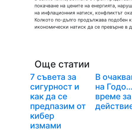
покачване на цените на енергията, нару
на инфлационния натиск, конфликтът ок
Колкото по-дълго продължава подобен к
икономически натиск да се превърне в д
Още статии
7 съвета за
В очаква
сигурност и
на Годо…
как да се
време за
предпазим от
действи
кибер
измами