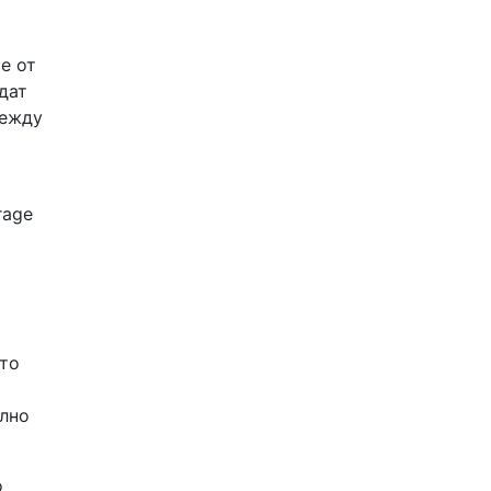
е от
дат
между
rage
ато
илно
о