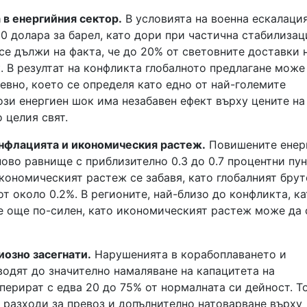
в енергийния сектор.
В условията на военна ескалаци
0 долара за барел, като дори при частична стабилизац
 се дължи на факта, че до 20% от световните доставки 
 В резултат на конфликта глобалното предлагане може
невно, което се определя като едно от най-големите
ози енергиен шок има незабавен ефект върху цените на
 целия свят.
инфлацията и икономическия растеж.
Повишените енер
ово равнище с приблизително 0.3 до 0.7 процентни пун
кономическият растеж се забавя, като глобалният брут
т около 0.2%. В регионите, най-близо до конфликта, ка
 е още по-силен, като икономическият растеж може да 
иозно засегнати.
Нарушенията в корабоплаването и
водят до значително намаляване на капацитета на
перират с едва 20 до 75% от нормалната си дейност. Т
 разходи за превоз и допълнително натоварване върху