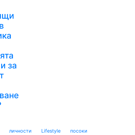
ящи
в
ика
ята
и за
т
ване
?
личности
Lifestyle
посоки