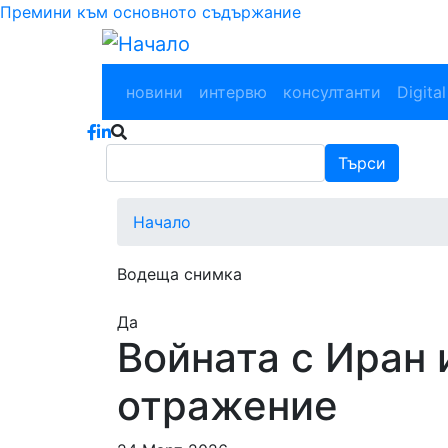
Премини към основното съдържание
Main navigation
новини
интервю
консултанти
Digital
Търси
Търси
Начало
Водеща снимка
Да
Войната с Иран 
отражение