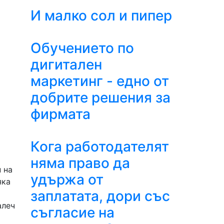
И малко сол и пипер
Обучението по
дигитален
маркетинг - едно от
добрите решения за
фирмата
Кога работодателят
няма право да
 на
удържа от
яка
заплатата, дори със
алеч
съгласие на