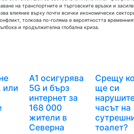
шаване на транспортните и търговските връзки и засил
азва влияние върху почти всички икономически сектор
онфликт, толкова по-голяма е вероятността временния
ълбока и продължителна глобална криза.
не
А1 осигурява
Срещу к
 или
5G и бърз
ще си
интернет за
нарушит
е
168 000
часът на
жители в
сутрешн
Северна
тоалет?