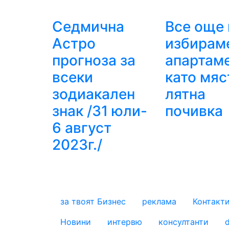
Седмична
Все още 
Астро
избирам
прогноза за
апартам
всеки
като мяс
зодиакален
лятна
знак /31 юли-
почивка
6 август
2023г./
за твоят Бизнес
реклама
Контакт
footer_statii
Новини
интервю
консултанти
d