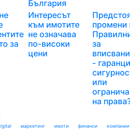
България
не
Интересът
Предсто
е
към имотите
промени 
ентите
не означава
Правилн
то за
по-високи
за
цени
вписвани
- гаранци
сигурнос
или
огранича
на права
и
igital
маркетинг
имоти
финанси
компании