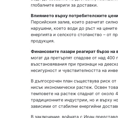
глобалните вериги за доставки.
Влиянието върху потребителските цени 
Персийския залив, които разчитат силно
нарушени, което води до ръст на ценит
енергията и селското стопанство – от п
продукция.
Финансовите пазари реагират бързо на 
могат да претърпят спадове от над 400 
възстановявания при признаци на дееска
несигурност и чувствителността на инв
В дългосрочен план съществува риск от 
нисък икономически растеж. Освен това 
темповете на растеж спаднат от около 4
традиционните индустрии, но и върху н
зависими от стабилни енергийни достав
В заключение, войната с Иран представл