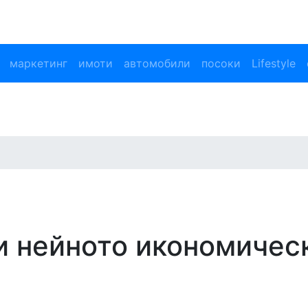
маркетинг
имоти
автомобили
посоки
Lifestyle
и нейното икономичес