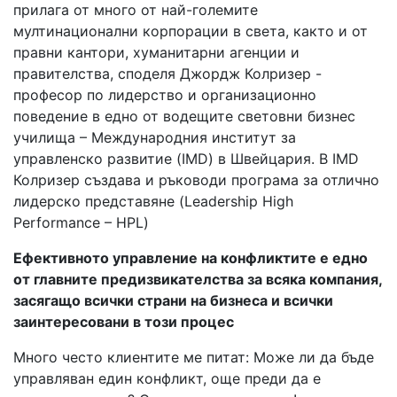
прилага от много от най-големите
мултинационални корпорации в света, както и от
правни кантори, хуманитарни агенции и
правителства, споделя Джордж Колризер -
професор по лидерство и организационно
поведение в едно от водещите световни бизнес
училища – Международния институт за
управленско развитие (IMD) в Швейцария. В IMD
Колризер създава и ръководи програма за отлично
лидерско представяне (Leadership High
Performance – HPL)
Ефективното управление на конфликтите е едно
от главните предизвикателства за всяка компания,
засягащо всички страни на бизнеса и всички
заинтересовани в този процес
Много често клиентите ме питат: Може ли да бъде
управляван един конфликт, още преди да е