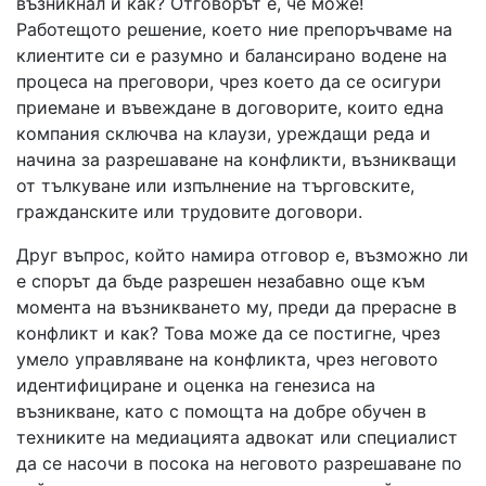
възникнал и как? Отговорът е, че може!
Работещото решение, което ние препоръчваме на
клиентите си е разумно и балансирано водене на
процеса на преговори, чрез което да се осигури
приемане и въвеждане в договорите, които една
компания сключва на клаузи, уреждащи реда и
начина за разрешаване на конфликти, възникващи
от тълкуване или изпълнение на търговските,
гражданските или трудовите договори.
Друг въпрос, който намира отговор е, възможно ли
е спорът да бъде разрешен незабавно още към
момента на възникването му, преди да прерасне в
конфликт и как? Това може да се постигне, чрез
умело управляване на конфликта, чрез неговото
идентифициране и оценка на генезиса на
възникване, като с помощта на добре обучен в
техниките на медиацията адвокат или специалист
да се насочи в посока на неговото разрешаване по