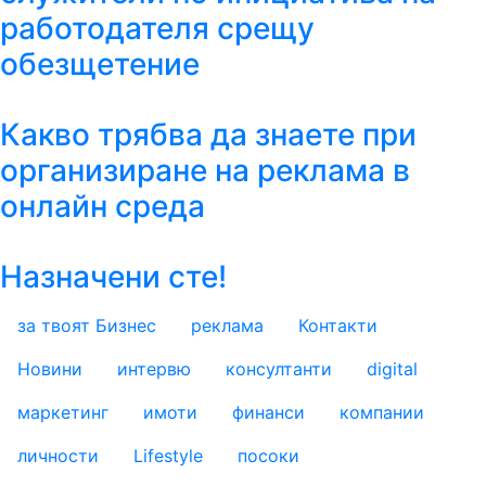
работодателя срещу
обезщетение
Какво трябва да знаете при
организиране на реклама в
онлайн среда
Назначени сте!
за твоят Бизнес
реклама
Контакти
footer_statii
Новини
интервю
консултанти
digital
маркетинг
имоти
финанси
компании
личности
Lifestyle
посоки