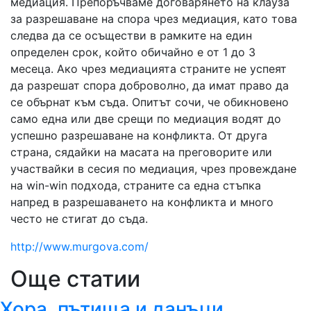
медиация. Препоръчваме договарянето на клауза
за разрешаване на спора чрез медиация, като това
следва да се осъществи в рамките на един
определен срок, който обичайно е от 1 до 3
месеца. Ако чрез медиацията страните не успеят
да разрешат спора доброволно, да имат право да
се обърнат към съда. Опитът сочи, че обикновено
само една или две срещи по медиация водят до
успешно разрешаване на конфликта. От друга
страна, сядайки на масата на преговорите или
участвайки в сесия по медиация, чрез провеждане
на win-win подхода, страните са една стъпка
напред в разрешаването на конфликта и много
често не стигат до съда.
http://www.murgova.com/
Още статии
Хора, пътища и данъци